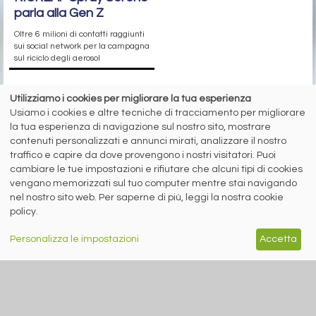
parla alla Gen Z
Oltre 6 milioni di contatti raggiunti
sui social network per la campagna
sul riciclo degli aerosol
Utilizziamo i cookies per migliorare la tua esperienza
siderweb
Usiamo i cookies e altre tecniche di tracciamento per migliorare
la tua esperienza di navigazione sul nostro sito, mostrare
LA COMMUNITY DELL'ACCIAIO
contenuti personalizzati e annunci mirati, analizzare il nostro
traffico e capire da dove provengono i nostri visitatori. Puoi
Siderweb S.p.A. SB Società del gruppo Morandi Group s.r.l.
cambiare le tue impostazioni e rifiutare che alcuni tipi di cookies
ISSN 2532
-2982
vengano memorizzati sul tuo computer mentre stai navigando
Sede sociale: Flero (Brescia) Via Don Milani 5
nel nostro sito web. Per saperne di più, leggi la nostra cookie
policy.
T.
+39 030 254 00 06
E.
info@siderweb.com
Personalizza le impostazioni
Accetta
Copyright siderweb spa sb
Tutti i diritti sono riservati
Privacy policy
Cookie policy
Digital Services Act Policy