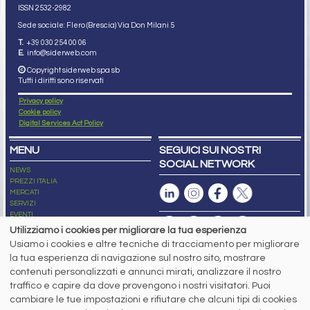
ISSN 2532
-2982
Sede sociale: Flero (Brescia) Via Don Milani 5
T.
+39 030 254 00 06
E.
info@siderweb.com
Copyright siderweb spa sb
Tutti i diritti sono riservati
Privacy policy
Cookie policy
Digital Services Act Policy
MENU
SEGUICI SUI NOSTRI
SOCIAL NETWORK
NEWS
PREZZI ITALIA
MERCATI
SERVIZI
EVENTI
ABBONAMENTI
Utilizziamo i cookies per migliorare la tua esperienza
MADE IN STEEL
Usiamo i cookies e altre tecniche di tracciamento per migliorare
NEWSLETTER
la tua esperienza di navigazione sul nostro sito, mostrare
Capitale Sociale: 190.000€ interamente versato
contenuti personalizzati e annunci mirati, analizzare il nostro
Registro delle Imprese di Brescia
traffico e capire da dove provengono i nostri visitatori. Puoi
Codice Fiscale e Partita I.V.A.:
IT03562320170
R.E.A. n. 419331
cambiare le tue impostazioni e rifiutare che alcuni tipi di cookies