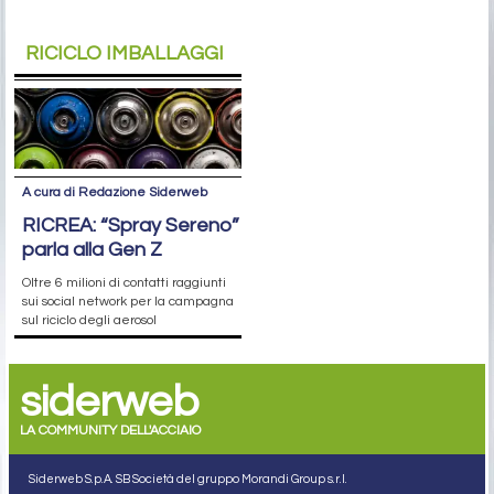
RICICLO IMBALLAGGI
A cura di Redazione Siderweb
RICREA: “Spray Sereno”
parla alla Gen Z
Oltre 6 milioni di contatti raggiunti
sui social network per la campagna
sul riciclo degli aerosol
siderweb
LA COMMUNITY DELL'ACCIAIO
Siderweb S.p.A. SB Società del gruppo Morandi Group s.r.l.