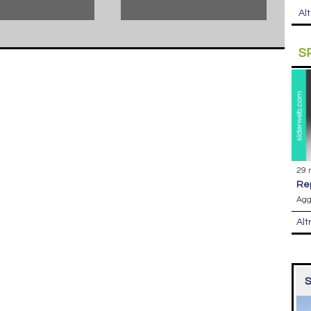
Alt
S
29 
r
Agg
Alt
S