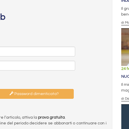
IND
Il g
bene
eb
di Ma
24 f
NUO
Il m
magg
Password dimenticata?
di D
l’articolo, attiva la
prova gratuita
.
ermine del periodo decidere se abbonarti o continuare con i