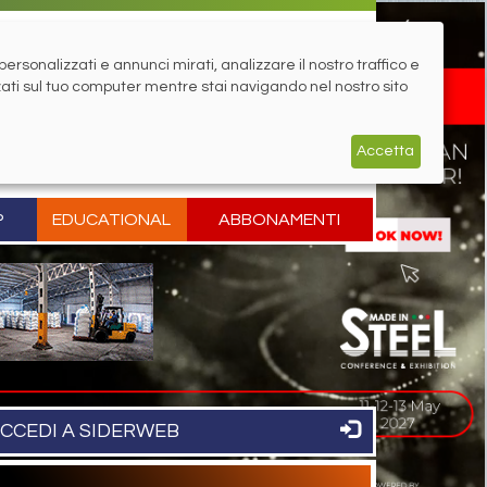
rsonalizzati e annunci mirati, analizzare il nostro traffico e
zati sul tuo computer mentre stai navigando nel nostro sito
Accetta
P
EDUCATIONAL
ABBONAMENTI
CCEDI A SIDERWEB