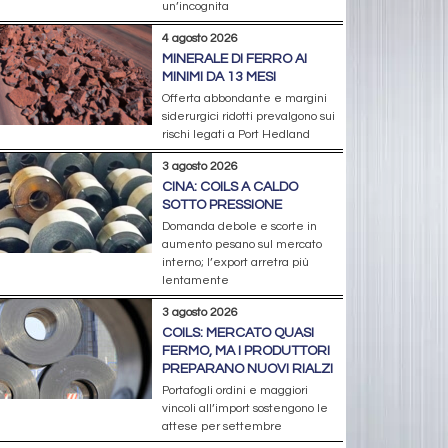
un’incognita
4 agosto 2026
MINERALE DI FERRO AI
MINIMI DA 13 MESI
Offerta abbondante e margini
siderurgici ridotti prevalgono sui
rischi legati a Port Hedland
3 agosto 2026
CINA: COILS A CALDO
SOTTO PRESSIONE
Domanda debole e scorte in
aumento pesano sul mercato
interno; l’export arretra più
lentamente
3 agosto 2026
COILS: MERCATO QUASI
FERMO, MA I PRODUTTORI
PREPARANO NUOVI RIALZI
Portafogli ordini e maggiori
vincoli all’import sostengono le
attese per settembre