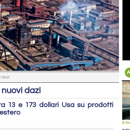
A
i dazi
o nuovi dazi
ra 13 e 173 dollari Usa su prodotti
’estero
5 m