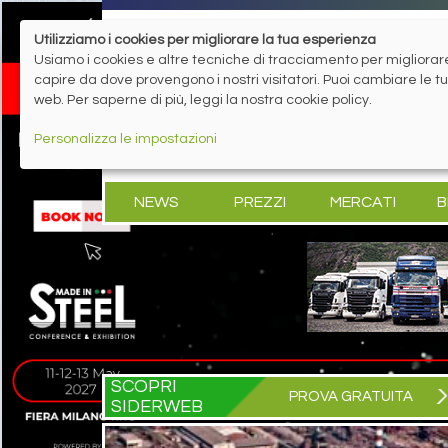
Utilizziamo i cookies per migliorare la tua esperienza
Usiamo i cookies e altre tecniche di tracciamento per migliorare 
capire da dove provengono i nostri visitatori. Puoi cambiare le 
web. Per saperne di più, leggi la nostra cookie policy.
Personalizza le impostazioni
NEWS
PREZZI
MERCATI
B
SCOPRI
PROVA GRATUITA
SIDERWEB