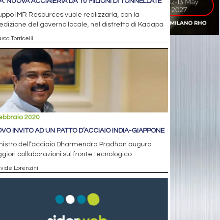
IA: NUOVA ACCIAIERIA DA 10 MILIONI DI TONNELLATE
ruppo IMR Resources vuole realizzarla, con la
dizione del governo locale, nel distretto di Kadapa
rco Torricelli
ebbraio 2020
VO INVITO AD UN PATTO D’ACCIAIO INDIA-GIAPPONE
inistro dell’acciaio Dharmendra Pradhan augura
iori collaborazioni sul fronte tecnologico
avide Lorenzini