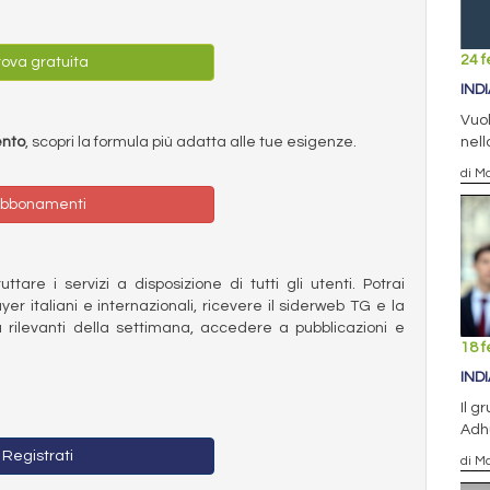
24 f
ova gratuita
IND
Vuol
nell
ento
, scopri la formula più adatta alle tue esigenze.
di Ma
bbonamenti
ttare i servizi a disposizione di tutti gli utenti. Potrai
ayer italiani e internazionali, ricevere il siderweb TG e la
 rilevanti della settimana, accedere a pubblicazioni e
18 f
IND
Il g
Adhu
Registrati
di Ma