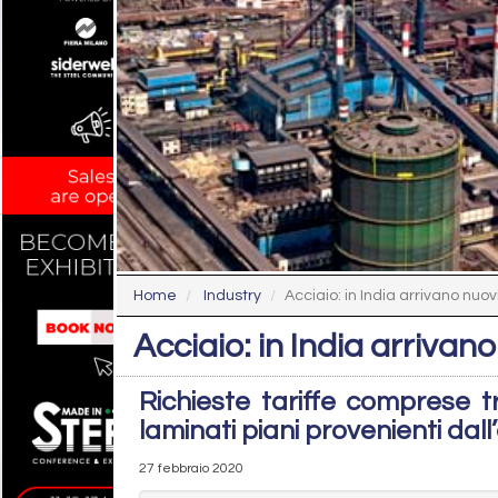
Home
Industry
Acciaio: in India arrivano nuov
Acciaio: in India arrivan
Richieste tariffe comprese t
laminati piani provenienti dall
27 febbraio 2020