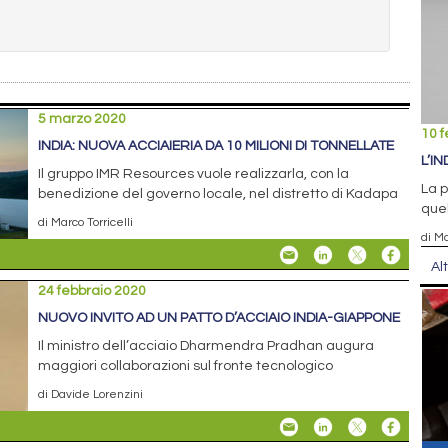
5 marzo 2020
10 f
INDIA: NUOVA ACCIAIERIA DA 10 MILIONI DI TONNELLATE
L’I
Il gruppo IMR Resources vuole realizzarla, con la
La p
benedizione del governo locale, nel distretto di Kadapa
que
di Marco Torricelli
di Ma
Al
24 febbraio 2020
NUOVO INVITO AD UN PATTO D’ACCIAIO INDIA-GIAPPONE
Il ministro dell’acciaio Dharmendra Pradhan augura
maggiori collaborazioni sul fronte tecnologico
di Davide Lorenzini