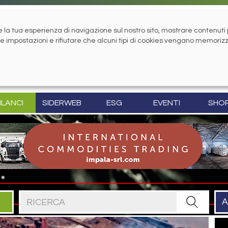
la tua esperienza di navigazione sul nostro sito, mostrare contenuti pe
tue impostazioni e rifiutare che alcuni tipi di cookies vengano memoriz
ILANCI
SIDERWEB
ESG
EVENTI
SHO
Cerca nel sito
A