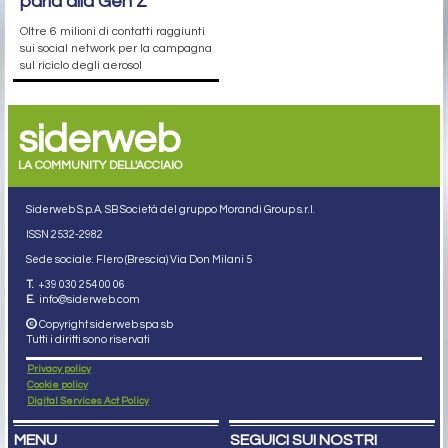
parla alla Gen Z
Oltre 6 milioni di contatti raggiunti
sui social network per la campagna
sul riciclo degli aerosol
siderweb
LA COMMUNITY DELL'ACCIAIO
Siderweb S.p.A. SB Società del gruppo Morandi Group s.r.l.
ISSN 2532
-2982
Sede sociale: Flero (Brescia) Via Don Milani 5
T.
+39 030 254 00 06
E.
info@siderweb.com
Copyright siderweb spa sb
Tutti i diritti sono riservati
Privacy policy
Cookie policy
Digital Services Act Policy
MENU
SEGUICI SUI NOSTRI