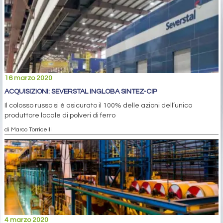
16 marzo 2020
ACQUISIZIONI: SEVERSTAL INGLOBA SINTEZ-CIP
Il colosso russo si è asicurato il 100% delle azioni dell’unico
produttore locale di polveri di ferro
di Marco Torricelli
4 marzo 2020