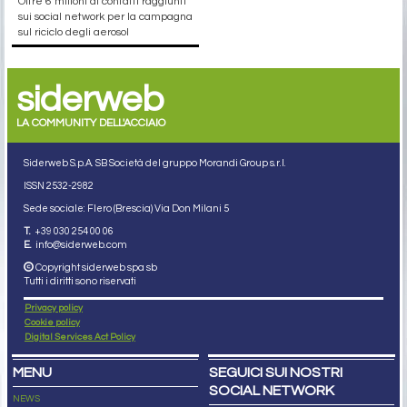
Oltre 6 milioni di contatti raggiunti
sui social network per la campagna
sul riciclo degli aerosol
siderweb
LA COMMUNITY DELL'ACCIAIO
Siderweb S.p.A. SB Società del gruppo Morandi Group s.r.l.
ISSN 2532
-2982
Sede sociale: Flero (Brescia) Via Don Milani 5
T.
+39 030 254 00 06
E.
info@siderweb.com
Copyright siderweb spa sb
Tutti i diritti sono riservati
Privacy policy
Cookie policy
Digital Services Act Policy
MENU
SEGUICI SUI NOSTRI
SOCIAL NETWORK
NEWS