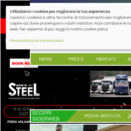
Utilizziamo i cookies per migliorare la tua esperienza
Usiamo i cookies e altre tecniche di tracciamento per migliorare 
capire da dove provengono i nostri visitatori. Puoi cambiare le 
web. Per saperne di più, leggi la nostra cookie policy.
Personalizza le impostazioni
NEWS
PREZZI
MERCATI
B
SCOPRI
PROVA GRATUITA
SIDERWEB