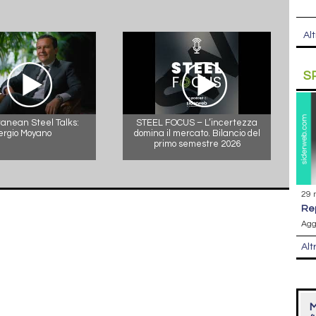
Alt
S
anean Steel Talks:
STEEL FOCUS – L’incertezza
ergio Moyano
domina il mercato. Bilancio del
primo semestre 2026
29 
r
Agg
Alt
M