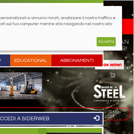
rsonalizzati e annunci mirati, analizzare il nostro traffico e
zati sul tuo computer mentre stai navigando nel nostro sito
Accetta
P
EDUCATIONAL
ABBONAMENTI
CCEDI A SIDERWEB