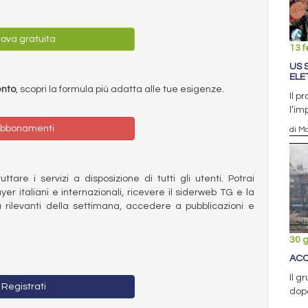
ova gratuita
13 f
US 
ELE
ento
, scopri la formula più adatta alle tue esigenze.
Il p
l’im
bbonamenti
di Ma
ttare i servizi a disposizione di tutti gli utenti. Potrai
ayer italiani e internazionali, ricevere il siderweb TG e la
 rilevanti della settimana, accedere a pubblicazioni e
30 
ACC
Il g
Registrati
dopo