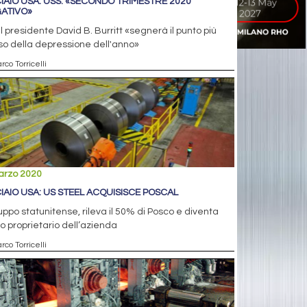
IAIO USA. USS: «SECONDO TRIMESTRE 2020
ATIVO»
il presidente David B. Burritt «segnerà il punto più
o della depressione dell'anno»
rco Torricelli
arzo 2020
IAIO USA: US STEEL ACQUISISCE POSCAL
ruppo statunitense, rileva il 50% di Posco e diventa
o proprietario dell’azienda
rco Torricelli