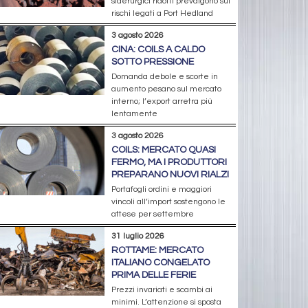
siderurgici ridotti prevalgono sui
rischi legati a Port Hedland
3 agosto 2026
CINA: COILS A CALDO
SOTTO PRESSIONE
Domanda debole e scorte in
aumento pesano sul mercato
interno; l’export arretra più
lentamente
3 agosto 2026
COILS: MERCATO QUASI
FERMO, MA I PRODUTTORI
PREPARANO NUOVI RIALZI
Portafogli ordini e maggiori
vincoli all’import sostengono le
attese per settembre
31 luglio 2026
ROTTAME: MERCATO
ITALIANO CONGELATO
PRIMA DELLE FERIE
Prezzi invariati e scambi ai
minimi. L’attenzione si sposta