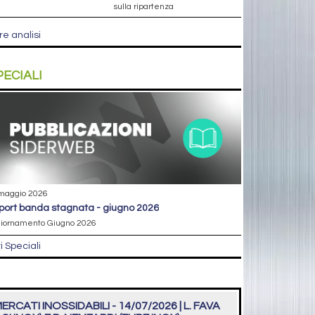
sulla ripartenza
re analisi
PECIALI
maggio 2026
eport banda stagnata - giugno 2026
iornamento Giugno 2026
ri Speciali
ERCATI INOSSIDABILI - 14/07/2026 | L. FAVA