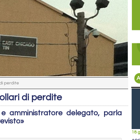
A
 di perdite
ollari di perdite
e e amministratore delegato, parla
revisto»
18 