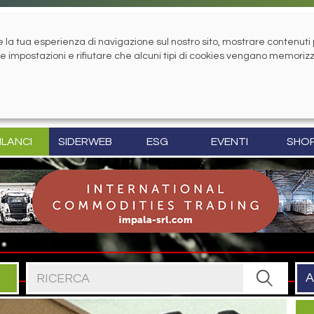
la tua esperienza di navigazione sul nostro sito, mostrare contenuti pe
tue impostazioni e rifiutare che alcuni tipi di cookies vengano memoriz
ILANCI
SIDERWEB
ESG
EVENTI
SHO
Cerca nel sito
A