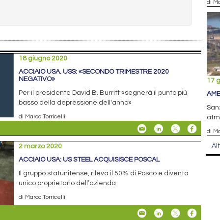
di Ma
18 giugno 2020
ACCIAIO USA. USS: «SECONDO TRIMESTRE 2020
NEGATIVO»
17 
Per il presidente David B. Burritt «segnerà il punto più
AMB
basso della depressione dell'anno»
Sanz
di Marco Torricelli
atmo
di Ma
Al
2 marzo 2020
ACCIAIO USA: US STEEL ACQUISISCE POSCAL
Il gruppo statunitense, rileva il 50% di Posco e diventa
unico proprietario dell’azienda
di Marco Torricelli