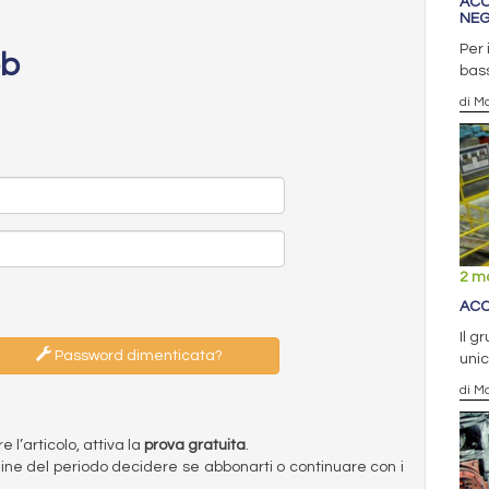
ACC
NEG
Per 
eb
bass
di Ma
2 m
ACC
Il g
Password dimenticata?
unic
di Ma
l’articolo, attiva la
prova gratuita
.
ermine del periodo decidere se abbonarti o continuare con i