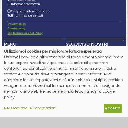
E.
info@siderweb.com
Copyright siderweb spa sb
Tutti i diritti sono riservati
Privacy policy
Cookie policy
Digital Services Act Policy
MENU
SEGUICI SUI NOSTRI
SOCIAL NETWORK
Utilizziamo i cookies per migliorare la tua esperienza
NEWS
Usiamo i cookies e altre tecniche di tracciamento per migliorare
PREZZI ITALIA
MERCATI
la tua esperienza di navigazione sul nostro sito, mostrare
SERVIZI
contenuti personalizzati e annunci mirati, analizzare il nostro
EVENTI
traffico e capire da dove provengono i nostri visitatori. Puoi
ABBONAMENTI
cambiare le tue impostazioni e rifiutare che alcuni tipi di cookies
MADE IN STEEL
NEWSLETTER
vengano memorizzati sul tuo computer mentre stai navigando
nel nostro sito web. Per saperne di più, leggi la nostra cookie
Capitale Sociale: 190.000€ interamente versato
Registro delle Imprese di Brescia
policy.
Codice Fiscale e Partita I.V.A.:
IT03562320170
R.E.A. n. 419331
Personalizza le impostazioni
Accetta
www.siderweb.com: Autorizzazione del Tribunale di Brescia n. 11/2004 del 17
marzo 2004, Iscrizione al R.O.C. n. 26116.
Direttrice Responsabile:
Elisa Bonomelli