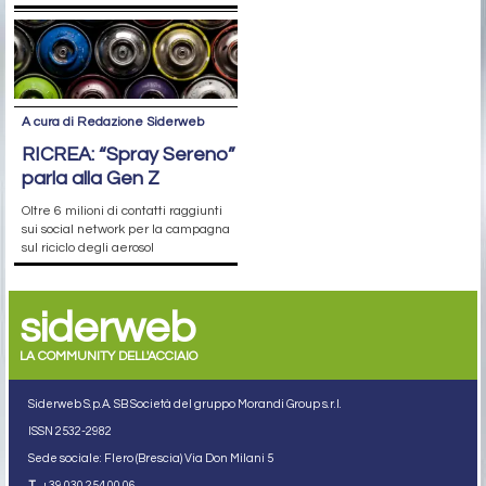
A cura di Redazione Siderweb
RICREA: “Spray Sereno”
parla alla Gen Z
Oltre 6 milioni di contatti raggiunti
sui social network per la campagna
sul riciclo degli aerosol
siderweb
LA COMMUNITY DELL'ACCIAIO
Siderweb S.p.A. SB Società del gruppo Morandi Group s.r.l.
ISSN 2532
-2982
Sede sociale: Flero (Brescia) Via Don Milani 5
T.
+39 030 254 00 06