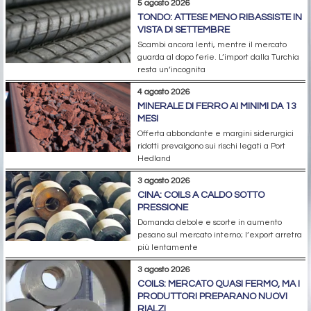
5 agosto 2026
TONDO: ATTESE MENO RIBASSISTE IN
VISTA DI SETTEMBRE
Scambi ancora lenti, mentre il mercato
guarda al dopo ferie. L’import dalla Turchia
resta un’incognita
4 agosto 2026
MINERALE DI FERRO AI MINIMI DA 13
MESI
Offerta abbondante e margini siderurgici
ridotti prevalgono sui rischi legati a Port
Hedland
3 agosto 2026
CINA: COILS A CALDO SOTTO
PRESSIONE
Domanda debole e scorte in aumento
pesano sul mercato interno; l’export arretra
più lentamente
3 agosto 2026
COILS: MERCATO QUASI FERMO, MA I
PRODUTTORI PREPARANO NUOVI
RIALZI