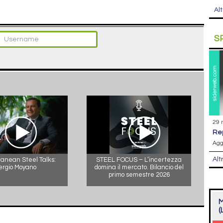
Alt
S
29 
r
Agg
Alt
anean Steel Talks:
STEEL FOCUS – L’incertezza
ergio Moyano
domina il mercato. Bilancio del
primo semestre 2026
M
(