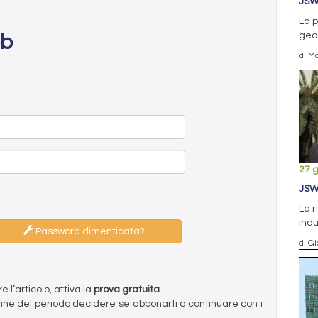
JSW
La p
geo
eb
di Ma
27 
JSW
La r
indu
Password dimenticata?
di Gi
l’articolo, attiva la
prova gratuita
.
ermine del periodo decidere se abbonarti o continuare con i