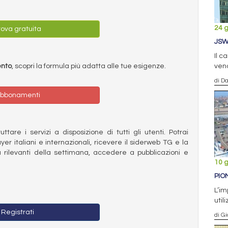
24 
ova gratuita
JSW
Il c
ento
, scopri la formula più adatta alle tue esigenze.
vend
di D
bbonamenti
ttare i servizi a disposizione di tutti gli utenti. Potrai
ayer italiani e internazionali, ricevere il siderweb TG e la
 rilevanti della settimana, accedere a pubblicazioni e
10 
PIO
L’im
util
Registrati
di Gi