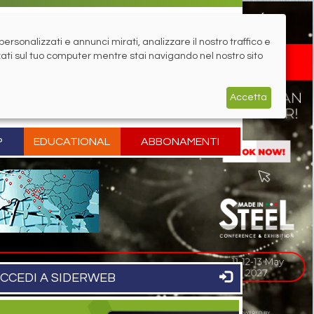
rsonalizzati e annunci mirati, analizzare il nostro traffico e
zati sul tuo computer mentre stai navigando nel nostro sito
Accetta
P
EDUCATIONAL
ABBONAMENTI
CCEDI A SIDERWEB