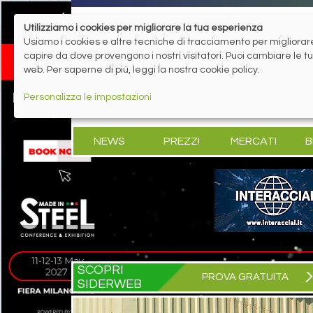
Utilizziamo i cookies per migliorare la tua esperienza
Usiamo i cookies e altre tecniche di tracciamento per migliorare 
capire da dove provengono i nostri visitatori. Puoi cambiare le 
web. Per saperne di più, leggi la nostra cookie policy.
Personalizza le impostazioni
NEWS
PREZZI
MERCATI
B
SCOPRI
PROVA GRATUITA
SIDERWEB