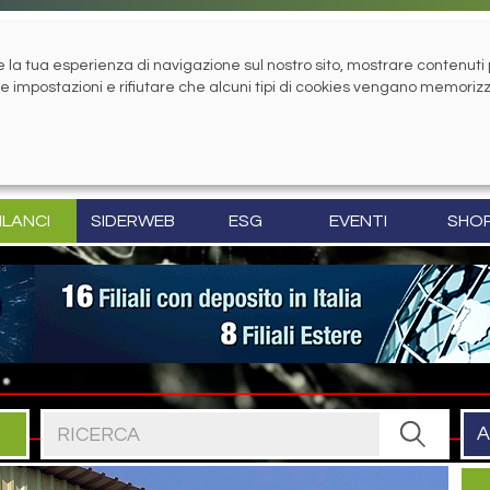
la tua esperienza di navigazione sul nostro sito, mostrare contenuti pe
tue impostazioni e rifiutare che alcuni tipi di cookies vengano memoriz
ILANCI
SIDERWEB
ESG
EVENTI
SHO
Cerca nel sito
A