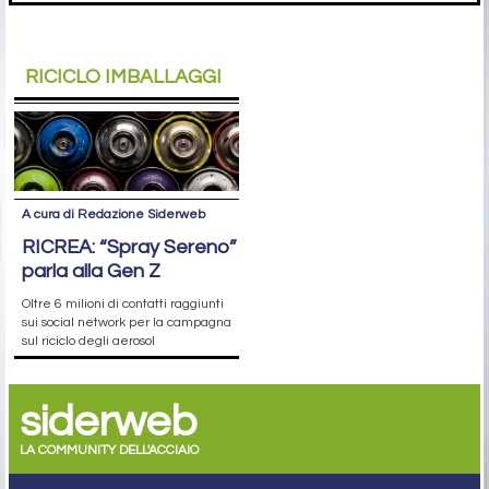
RICICLO IMBALLAGGI
A cura di Redazione Siderweb
RICREA: “Spray Sereno”
parla alla Gen Z
Oltre 6 milioni di contatti raggiunti
sui social network per la campagna
sul riciclo degli aerosol
siderweb
LA COMMUNITY DELL'ACCIAIO