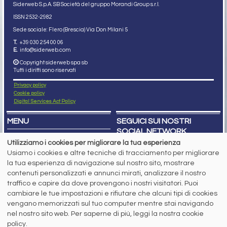
Siderweb S.p.A. SB Società del gruppo Morandi Group s.r.l.
ISSN 2532
-2982
Sede sociale: Flero (Brescia) Via Don Milani 5
T.
+39 030 254 00 06
E.
info@siderweb.com
Copyright siderweb spa sb
Tutti i diritti sono riservati
Privacy policy
Cookie policy
Digital Services Act Policy
MENU
SEGUICI SUI NOSTRI
SOCIAL NETWORK
NEWS
Utilizziamo i cookies per migliorare la tua esperienza
PREZZI ITALIA
Usiamo i cookies e altre tecniche di tracciamento per migliorare
MERCATI
SERVIZI
la tua esperienza di navigazione sul nostro sito, mostrare
EVENTI
contenuti personalizzati e annunci mirati, analizzare il nostro
ABBONAMENTI
traffico e capire da dove provengono i nostri visitatori. Puoi
MADE IN STEEL
cambiare le tue impostazioni e rifiutare che alcuni tipi di cookies
NEWSLETTER
vengano memorizzati sul tuo computer mentre stai navigando
Capitale Sociale: 190.000€ interamente versato
Registro delle Imprese di Brescia
nel nostro sito web. Per saperne di più, leggi la nostra cookie
Codice Fiscale e Partita I.V.A.:
IT03562320170
policy.