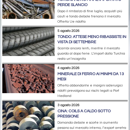
PERDE SLANCIO
Dopo il rimbalzo di fine luglio, acquisti più
cauti e tondo debole frenano il mercato.
Offerta Ue ridotta
5 agosto 2026
TONDO: ATTESE MENO RIBASSISTE IN
VISTA DI SETTEMBRE
Scambi ancora lenti, mentre il mercato
guarda al dopo ferie. L’import dalla Turchia
resta un’incognita
4 agosto 2026
MINERALE DI FERRO AI MINIMI DA 13
MESI
Offerta abbondante e margini siderurgici
ridotti prevalgono sui rischi legati a Port
Hedland
3 agosto 2026
CINA: COILS A CALDO SOTTO
PRESSIONE
Domanda debole e scorte in aumento
pesano sul mercato interno; l’export arretra