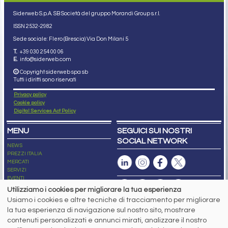
Siderweb S.p.A. SB Società del gruppo Morandi Group s.r.l.
ISSN 2532
-2982
Sede sociale: Flero (Brescia) Via Don Milani 5
T.
+39 030 254 00 06
E.
info@siderweb.com
Copyright siderweb spa sb
Tutti i diritti sono riservati
Privacy policy
Cookie policy
Digital Services Act Policy
MENU
SEGUICI SUI NOSTRI
SOCIAL NETWORK
NEWS
PREZZI ITALIA
MERCATI
SERVIZI
EVENTI
ABBONAMENTI
Utilizziamo i cookies per migliorare la tua esperienza
MADE IN STEEL
Usiamo i cookies e altre tecniche di tracciamento per migliorare
NEWSLETTER
la tua esperienza di navigazione sul nostro sito, mostrare
Capitale Sociale: 190.000€ interamente versato
contenuti personalizzati e annunci mirati, analizzare il nostro
Registro delle Imprese di Brescia