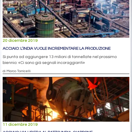
20 dicembre 2019
ACCIAIO: L’INDIA VUOLE INCREMENTARE LA PRODUZIONE
Si punta ad aggiungere 13 milioni di tonnellate nel prossimo
biennio: «Ci sono già segnali incoraggianti»
di Marco Torricelli
11 dicembre 2019