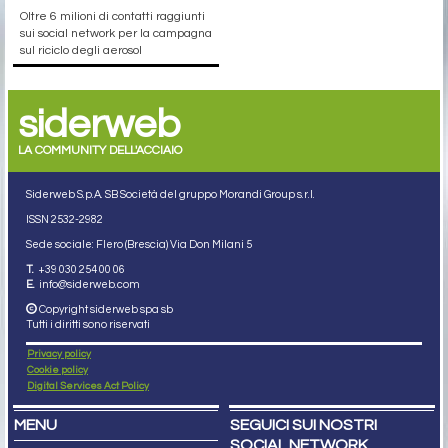
Oltre 6 milioni di contatti raggiunti
sui social network per la campagna
sul riciclo degli aerosol
siderweb
LA COMMUNITY DELL'ACCIAIO
Siderweb S.p.A. SB Società del gruppo Morandi Group s.r.l.
ISSN 2532
-2982
Sede sociale: Flero (Brescia) Via Don Milani 5
T.
+39 030 254 00 06
E.
info@siderweb.com
Copyright siderweb spa sb
Tutti i diritti sono riservati
Privacy policy
Cookie policy
Digital Services Act Policy
MENU
SEGUICI SUI NOSTRI
SOCIAL NETWORK