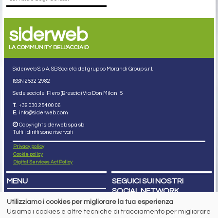
siderweb
LA COMMUNITY DELL'ACCIAIO
Siderweb S.p.A. SB Società del gruppo Morandi Group s.r.l.
ISSN 2532
-2982
Sede sociale: Flero (Brescia) Via Don Milani 5
T.
+39 030 254 00 06
E.
info@siderweb.com
Copyright siderweb spa sb
Tutti i diritti sono riservati
Privacy policy
Cookie policy
Digital Services Act Policy
MENU
SEGUICI SUI NOSTRI
SOCIAL NETWORK
NEWS
Utilizziamo i cookies per migliorare la tua esperienza
PREZZI ITALIA
MERCATI
Usiamo i cookies e altre tecniche di tracciamento per migliorare