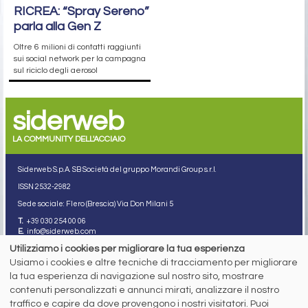
RICREA: “Spray Sereno”
parla alla Gen Z
Oltre 6 milioni di contatti raggiunti
sui social network per la campagna
sul riciclo degli aerosol
siderweb
LA COMMUNITY DELL'ACCIAIO
Siderweb S.p.A. SB Società del gruppo Morandi Group s.r.l.
ISSN 2532
-2982
Sede sociale: Flero (Brescia) Via Don Milani 5
T.
+39 030 254 00 06
E.
info@siderweb.com
Utilizziamo i cookies per migliorare la tua esperienza
Copyright siderweb spa sb
Tutti i diritti sono riservati
Usiamo i cookies e altre tecniche di tracciamento per migliorare
la tua esperienza di navigazione sul nostro sito, mostrare
Privacy policy
contenuti personalizzati e annunci mirati, analizzare il nostro
Cookie policy
Digital Services Act Policy
traffico e capire da dove provengono i nostri visitatori. Puoi