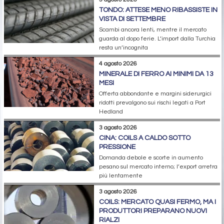
TONDO: ATTESE MENO RIBASSISTE IN
VISTA DI SETTEMBRE
Scambi ancora lenti, mentre il mercato
guarda al dopo ferie. L’import dalla Turchia
resta un’incognita
4 agosto 2026
MINERALE DI FERRO AI MINIMI DA 13
MESI
Offerta abbondante e margini siderurgici
ridotti prevalgono sui rischi legati a Port
Hedland
3 agosto 2026
CINA: COILS A CALDO SOTTO
PRESSIONE
Domanda debole e scorte in aumento
pesano sul mercato interno; l’export arretra
più lentamente
3 agosto 2026
COILS: MERCATO QUASI FERMO, MA I
PRODUTTORI PREPARANO NUOVI
RIALZI