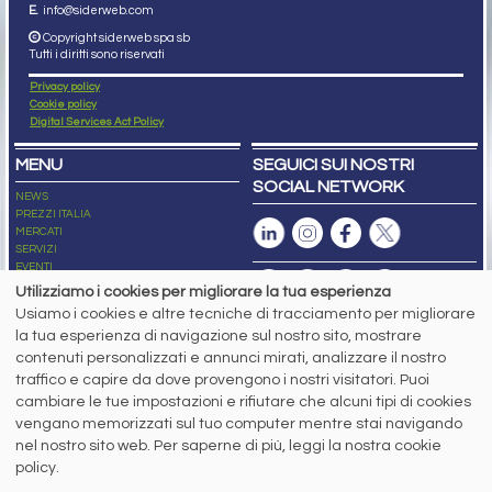
E.
info@siderweb.com
Copyright siderweb spa sb
Tutti i diritti sono riservati
Privacy policy
Cookie policy
Digital Services Act Policy
MENU
SEGUICI SUI NOSTRI
SOCIAL NETWORK
NEWS
PREZZI ITALIA
MERCATI
SERVIZI
EVENTI
ABBONAMENTI
Utilizziamo i cookies per migliorare la tua esperienza
MADE IN STEEL
Usiamo i cookies e altre tecniche di tracciamento per migliorare
NEWSLETTER
la tua esperienza di navigazione sul nostro sito, mostrare
Capitale Sociale: 190.000€ interamente versato
contenuti personalizzati e annunci mirati, analizzare il nostro
Registro delle Imprese di Brescia
traffico e capire da dove provengono i nostri visitatori. Puoi
Codice Fiscale e Partita I.V.A.:
IT03562320170
R.E.A. n. 419331
cambiare le tue impostazioni e rifiutare che alcuni tipi di cookies
vengano memorizzati sul tuo computer mentre stai navigando
www.siderweb.com: Autorizzazione del Tribunale di Brescia n. 11/2004 del 17
nel nostro sito web. Per saperne di più, leggi la nostra cookie
marzo 2004, Iscrizione al R.O.C. n. 26116.
Direttrice Responsabile:
policy.
Elisa Bonomelli