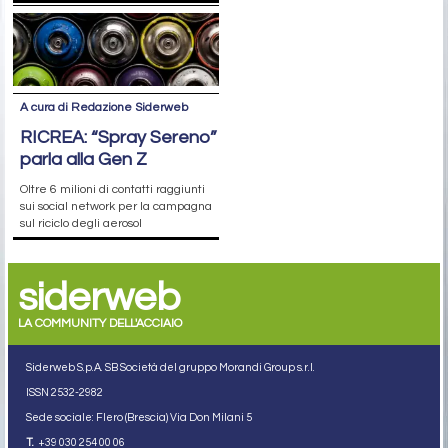
A cura di Redazione Siderweb
RICREA: “Spray Sereno”
parla alla Gen Z
Oltre 6 milioni di contatti raggiunti
sui social network per la campagna
sul riciclo degli aerosol
siderweb
LA COMMUNITY DELL'ACCIAIO
Siderweb S.p.A. SB Società del gruppo Morandi Group s.r.l.
ISSN 2532
-2982
Sede sociale: Flero (Brescia) Via Don Milani 5
T.
+39 030 254 00 06