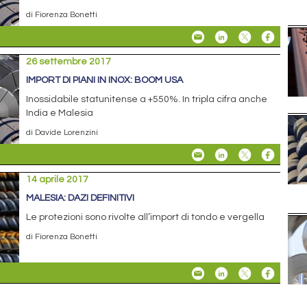
di Fiorenza Bonetti
26 settembre 2017
IMPORT DI PIANI IN INOX: BOOM USA
Inossidabile statunitense a +550%. In tripla cifra anche
India e Malesia
di Davide Lorenzini
14 aprile 2017
MALESIA: DAZI DEFINITIVI
Le protezioni sono rivolte all’import di tondo e vergella
di Fiorenza Bonetti