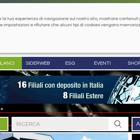
la tua esperienza di navigazione sul nostro sito, mostrare contenuti pe
tue impostazioni e rifiutare che alcuni tipi di cookies vengano memoriz
ILANCI
SIDERWEB
ESG
EVENTI
SHO
Cerca nel sito
A