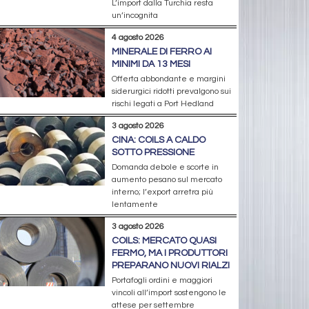
L’import dalla Turchia resta
un’incognita
4 agosto 2026
MINERALE DI FERRO AI
MINIMI DA 13 MESI
Offerta abbondante e margini
siderurgici ridotti prevalgono sui
rischi legati a Port Hedland
3 agosto 2026
CINA: COILS A CALDO
SOTTO PRESSIONE
Domanda debole e scorte in
aumento pesano sul mercato
interno; l’export arretra più
lentamente
3 agosto 2026
COILS: MERCATO QUASI
FERMO, MA I PRODUTTORI
PREPARANO NUOVI RIALZI
Portafogli ordini e maggiori
vincoli all’import sostengono le
attese per settembre