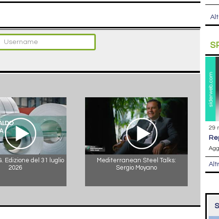
Alt
S
29 
r
Agg
 Edizione del 31 luglio
Mediterranean Steel Talks:
Alt
2026
Sergio Moyano
S