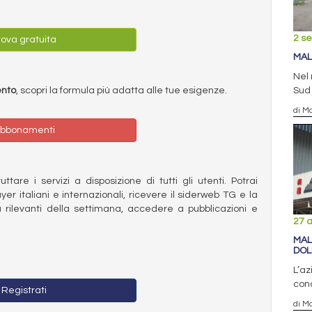
2 s
ova gratuita
MAL
Nel 
Sud 
ento
, scopri la formula più adatta alle tue esigenze.
di Ma
bbonamenti
ttare i servizi a disposizione di tutti gli utenti. Potrai
ayer italiani e internazionali, ricevere il siderweb TG e la
 rilevanti della settimana, accedere a pubblicazioni e
27 
MAL
DOL
L’az
conc
Registrati
di Ma