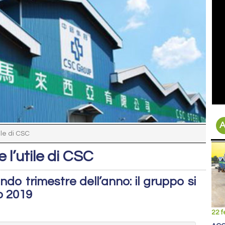
A
ile di CSC
 l’utile di CSC
o trimestre dell’anno: il gruppo si
vo 2019
22 f