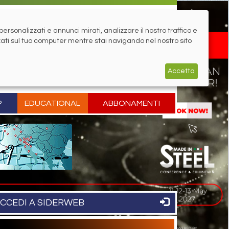
rsonalizzati e annunci mirati, analizzare il nostro traffico e
zati sul tuo computer mentre stai navigando nel nostro sito
Accetta
P
EDUCATIONAL
ABBONAMENTI
CCEDI A SIDERWEB