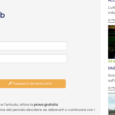
ACC
L'ut
mili
eb
di Ma
23 
DAZ
Scat
sull
Password dimenticata?
di Ma
l’articolo, attiva la
prova gratuita
.
ermine del periodo decidere se abbonarti o continuare con i