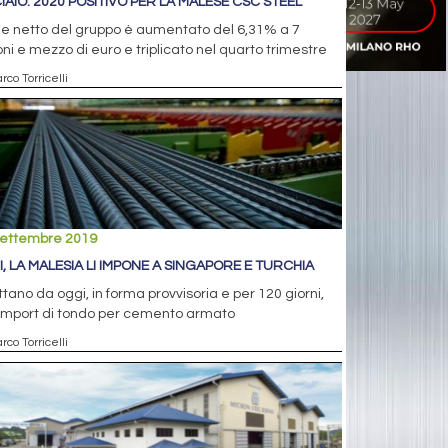
IAIO: 2020 POSITIVO PER LA MALESE CSC STEEL
ile netto del gruppo è aumentato del 6,31% a 7
oni e mezzo di euro e triplicato nel quarto trimestre
rco Torricelli
settembre 2019
I, LA MALESIA LI IMPONE A SINGAPORE E TURCHIA
tano da oggi, in forma provvisoria e per 120 giorni,
’import di tondo per cemento armato
rco Torricelli