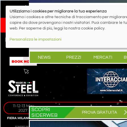
Utilizziamo i cookies per migliorare la tua esperienza
Usiamo i cookies e altre tecniche di tracciamento per migliorare 
capire da dove provengono i nostri visitatori. Puoi cambiare le 
web. Per saperne di più, leggi la nostra cookie policy.
Personalizza le impostazioni
NEWS
PREZZI
MERCATI
B
SCOPRI
PROVA GRATUITA
SIDERWEB