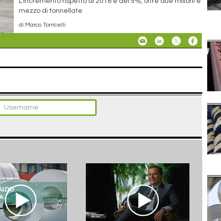
L'incremento rispetto al 2018 è del 5%, oltre due milioni e
mezzo di tonnellate
di Marco Torricelli