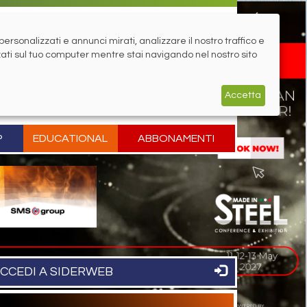
rsonalizzati e annunci mirati, analizzare il nostro traffico e
zati sul tuo computer mentre stai navigando nel nostro sito
Accetta
P
EDUCATIONAL
ABBONAMENTI
CCEDI A SIDERWEB