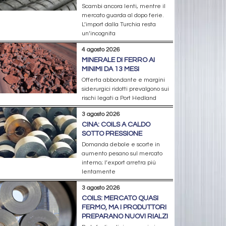
Scambi ancora lenti, mentre il
mercato guarda al dopo ferie.
L’import dalla Turchia resta
un’incognita
4 agosto 2026
MINERALE DI FERRO AI
MINIMI DA 13 MESI
Offerta abbondante e margini
siderurgici ridotti prevalgono sui
rischi legati a Port Hedland
3 agosto 2026
CINA: COILS A CALDO
SOTTO PRESSIONE
Domanda debole e scorte in
aumento pesano sul mercato
interno; l’export arretra più
lentamente
3 agosto 2026
COILS: MERCATO QUASI
FERMO, MA I PRODUTTORI
PREPARANO NUOVI RIALZI