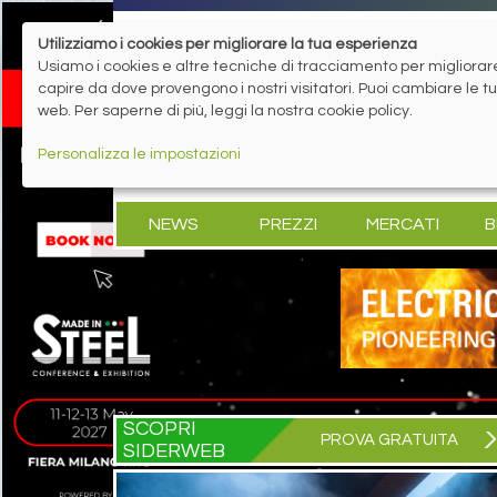
Utilizziamo i cookies per migliorare la tua esperienza
Usiamo i cookies e altre tecniche di tracciamento per migliorare 
capire da dove provengono i nostri visitatori. Puoi cambiare le 
web. Per saperne di più, leggi la nostra cookie policy.
Personalizza le impostazioni
NEWS
PREZZI
MERCATI
B
SCOPRI
PROVA GRATUITA
SIDERWEB