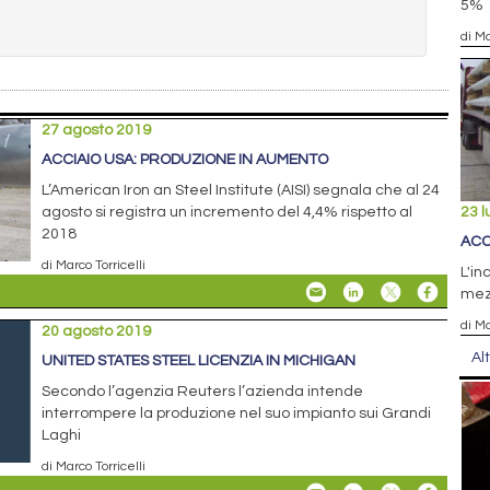
5%
di Ma
27 agosto 2019
ACCIAIO USA: PRODUZIONE IN AUMENTO
L’American Iron an Steel Institute (AISI) segnala che al 24
agosto si registra un incremento del 4,4% rispetto al
23 l
2018
ACC
di Marco Torricelli
L'in
mezz
di Ma
20 agosto 2019
Al
UNITED STATES STEEL LICENZIA IN MICHIGAN
Secondo l’agenzia Reuters l’azienda intende
interrompere la produzione nel suo impianto sui Grandi
Laghi
di Marco Torricelli