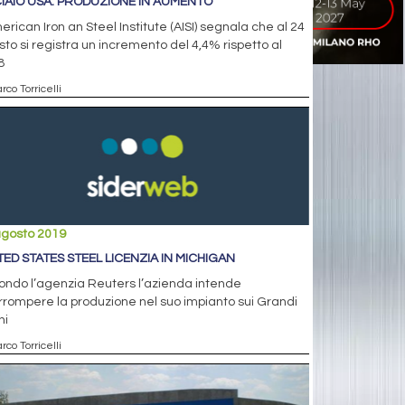
IAIO USA: PRODUZIONE IN AUMENTO
erican Iron an Steel Institute (AISI) segnala che al 24
to si registra un incremento del 4,4% rispetto al
8
rco Torricelli
agosto 2019
TED STATES STEEL LICENZIA IN MICHIGAN
ondo l’agenzia Reuters l’azienda intende
rrompere la produzione nel suo impianto sui Grandi
hi
rco Torricelli