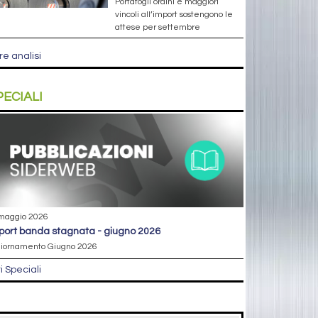
Portafogli ordini e maggiori
vincoli all’import sostengono le
attese per settembre
re analisi
PECIALI
maggio 2026
eport banda stagnata - giugno 2026
iornamento Giugno 2026
ri Speciali