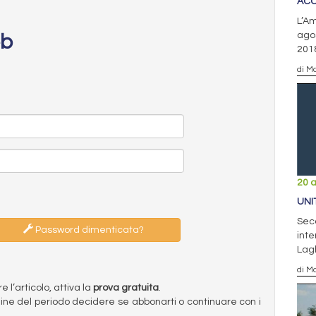
ACC
L’Am
agos
eb
201
di Ma
20 
UNI
Sec
Password dimenticata?
inte
Lag
di Ma
l’articolo, attiva la
prova gratuita
.
ermine del periodo decidere se abbonarti o continuare con i