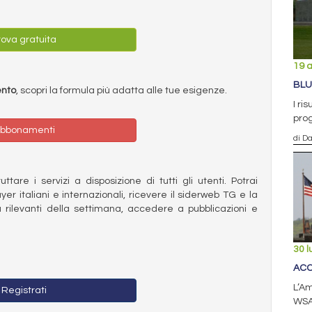
ova gratuita
19 
BLU
ento
, scopri la formula più adatta alle tue esigenze.
I ri
prog
bbonamenti
di D
ttare i servizi a disposizione di tutti gli utenti. Potrai
ayer italiani e internazionali, ricevere il siderweb TG e la
 rilevanti della settimana, accedere a pubblicazioni e
30 l
ACC
L’Am
Registrati
WSA,