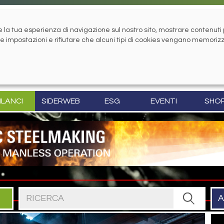
la tua esperienza di navigazione sul nostro sito, mostrare contenuti pe
tue impostazioni e rifiutare che alcuni tipi di cookies vengano memoriz
ILANCI
SIDERWEB
ESG
EVENTI
SHO
Cerca nel sito
A