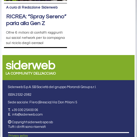
A cura di Redazione Siderweb
RICREA: “Spray Sereno”
parla alla Gen Z
Oltre 6 milioni di contatti raggiunti
sui social network per la campagna
sul riciclo degli aerosol
siderweb
LA COMMUNITY DELL'ACCIAIO
Siderweb S.p.A. SB Società del gruppo Morandi Group s.r.l.
ISSN 2532
-2982
Sede sociale: Flero (Brescia) Via Don Milani 5
T.
+39 030 254 00 06
E.
info@siderweb.com
Copyright siderweb spa sb
Tutti i diritti sono riservati
Privacy policy