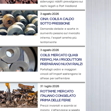
siderurgici ridotti prevalgono sui
rischi legati a Port Hedland
3 agosto 2026
CINA: COILS A CALDO
SOTTO PRESSIONE
Domanda debole e scorte in
aumento pesano sul mercato
interno; l’export arretra più
lentamente
3 agosto 2026
COILS: MERCATO QUASI
FERMO, MA I PRODUTTORI
PREPARANO NUOVI RIALZI
Portafogli ordini e maggiori
vincoli all’import sostengono le
attese per settembre
31 luglio 2026
ROTTAME: MERCATO
ITALIANO CONGELATO
PRIMA DELLE FERIE
Prezzi invariati e scambi ai
minimi. L’attenzione si sposta