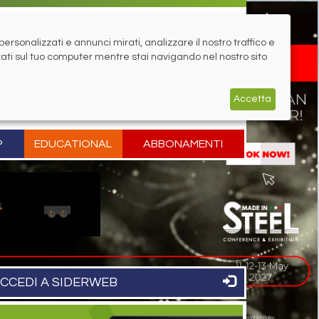
rsonalizzati e annunci mirati, analizzare il nostro traffico e
zati sul tuo computer mentre stai navigando nel nostro sito
Accetta
P
EDUCATIONAL
ABBONAMENTI
CCEDI A SIDERWEB