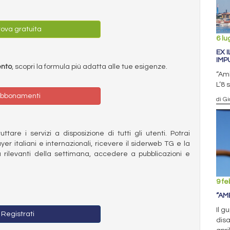
ova gratuita
6 lu
EX 
IMP
ento
, scopri la formula più adatta alle tue esigenze.
“Amb
L’8 
bbonamenti
di G
ttare i servizi a disposizione di tutti gli utenti. Potrai
ayer italiani e internazionali, ricevere il siderweb TG e la
 rilevanti della settimana, accedere a pubblicazioni e
9 fe
“AM
Il g
Registrati
disa