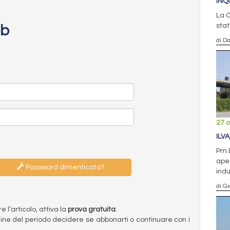
INQ
La C
stat
eb
di D
27 o
ILV
Pm B
aper
Password dimenticata?
indu
di G
l’articolo, attiva la
prova gratuita
.
ermine del periodo decidere se abbonarti o continuare con i