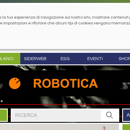
la tua esperienza di navigazione sul nostro sito, mostrare contenuti pe
tue impostazioni e rifiutare che alcuni tipi di cookies vengano memoriz
ILANCI
SIDERWEB
ESG
EVENTI
SHO
Cerca nel sito
A