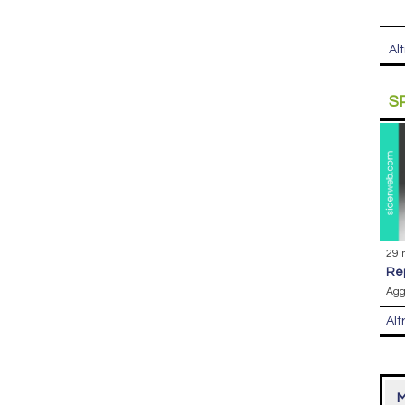
Alt
S
29 
r
Agg
Alt
M