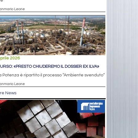
le
ianmario Leone
prile 2026
, URSO: «PRESTO CHIUDEREMO IL DOSSIER EX ILVA»
 a Potenza è ripartito il processo “Ambiente svenduto”
ianmario Leone
tre News