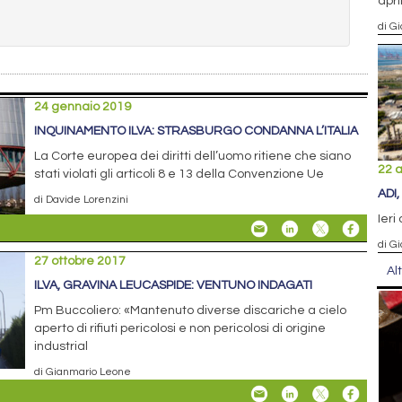
apri
di G
24 gennaio 2019
INQUINAMENTO ILVA: STRASBURGO CONDANNA L’ITALIA
La Corte europea dei diritti dell’uomo ritiene che siano
22 a
stati violati gli articoli 8 e 13 della Convenzione Ue
ADI
di Davide Lorenzini
Ieri
di G
27 ottobre 2017
Al
ILVA, GRAVINA LEUCASPIDE: VENTUNO INDAGATI
Pm Buccoliero: «Mantenuto diverse discariche a cielo
aperto di rifiuti pericolosi e non pericolosi di origine
industrial
di Gianmario Leone