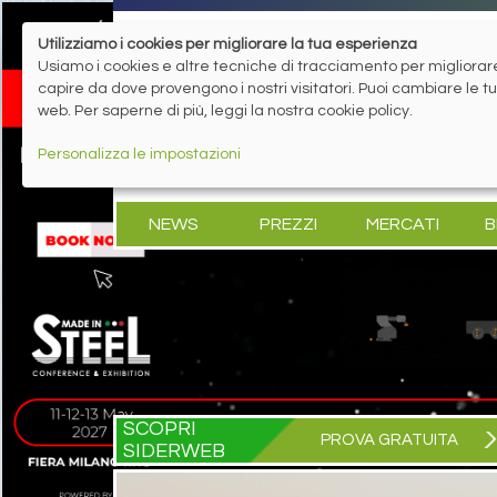
Utilizziamo i cookies per migliorare la tua esperienza
Usiamo i cookies e altre tecniche di tracciamento per migliorare 
capire da dove provengono i nostri visitatori. Puoi cambiare le 
web. Per saperne di più, leggi la nostra cookie policy.
Personalizza le impostazioni
NEWS
PREZZI
MERCATI
B
SCOPRI
PROVA GRATUITA
SIDERWEB