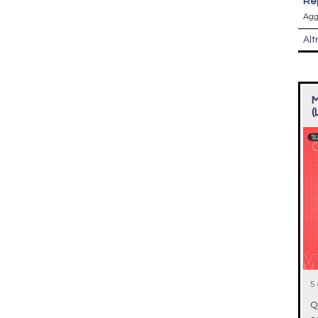
r
Agg
Alt
M
(
5
Q