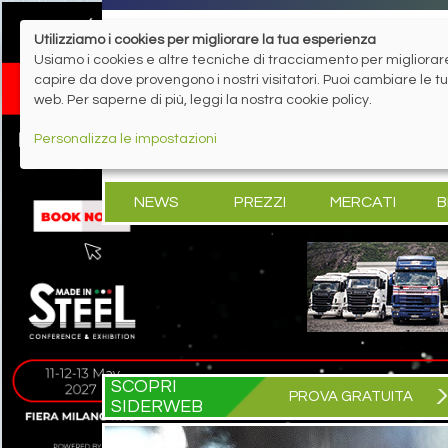
Utilizziamo i cookies per migliorare la tua esperienza
Usiamo i cookies e altre tecniche di tracciamento per migliorare 
capire da dove provengono i nostri visitatori. Puoi cambiare le 
web. Per saperne di più, leggi la nostra cookie policy.
Personalizza le impostazioni
NEWS
PREZZI
MERCATI
B
SCOPRI
PROVA GRATUITA
SIDERWEB