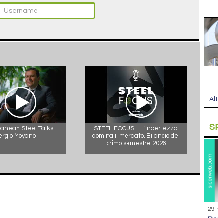
Alt
S
anean Steel Talks:
STEEL FOCUS – L’incertezza
ergio Moyano
domina il mercato. Bilancio del
primo semestre 2026
29 