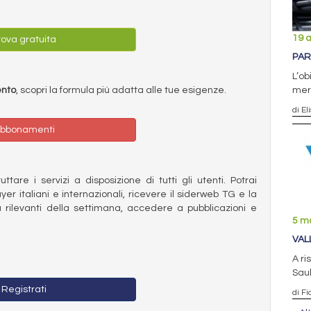
19 a
ova gratuita
PAR
L’ob
mer
ento
, scopri la formula più adatta alle tue esigenze.
di El
bbonamenti
ttare i servizi a disposizione di tutti gli utenti. Potrai
ayer italiani e internazionali, ricevere il siderweb TG e la
 rilevanti della settimana, accedere a pubblicazioni e
5 m
VAL
A ri
Sau
Registrati
di F