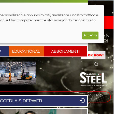
rsonalizzati e annunci mirati, analizzare il nostro traffico e
zati sul tuo computer mentre stai navigando nel nostro sito
Accetta
P
EDUCATIONAL
ABBONAMENTI
CCEDI A SIDERWEB