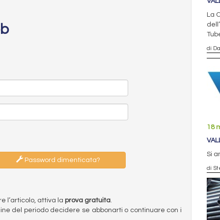
VAL
La C
dell
eb
Tub
di D
18 
VAL
Si a
Password dimenticata?
di St
l’articolo, attiva la
prova gratuita
.
ermine del periodo decidere se abbonarti o continuare con i