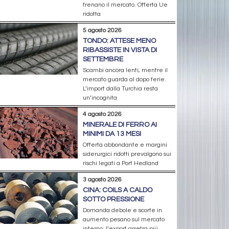
frenano il mercato. Offerta Ue
ridotta
5 agosto 2026
TONDO: ATTESE MENO
RIBASSISTE IN VISTA DI
SETTEMBRE
Scambi ancora lenti, mentre il
mercato guarda al dopo ferie.
L’import dalla Turchia resta
un’incognita
4 agosto 2026
MINERALE DI FERRO AI
MINIMI DA 13 MESI
Offerta abbondante e margini
siderurgici ridotti prevalgono sui
rischi legati a Port Hedland
3 agosto 2026
CINA: COILS A CALDO
SOTTO PRESSIONE
Domanda debole e scorte in
aumento pesano sul mercato
interno; l’export arretra più