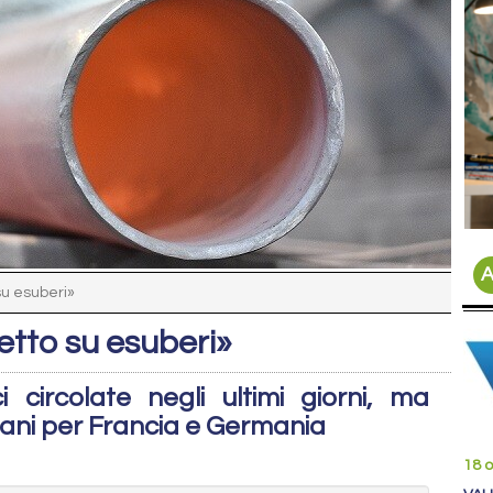
A
su esuberi»
etto su esuberi»
 circolate negli ultimi giorni, ma
iani per Francia e Germania
18 o