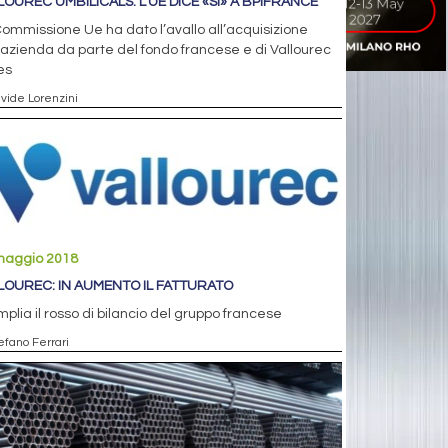
LOUREC UMBILICALS: L’UE DICE «SÌ» A BPIFRANCE
ommissione Ue ha dato l’avallo all’acquisizione
’azienda da parte del fondo francese e di Vallourec
es
avide Lorenzini
maggio 2018
LOUREC: IN AUMENTO IL FATTURATO
mplia il rosso di bilancio del gruppo francese
efano Ferrari