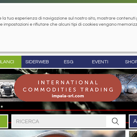
la tua esperienza di navigazione sul nostro sito, mostrare contenuti pe
tue impostazioni e rifiutare che alcuni tipi di cookies vengano memoriz
ILANCI
SIDERWEB
ESG
EVENTI
SHO
Cerca nel sito
A