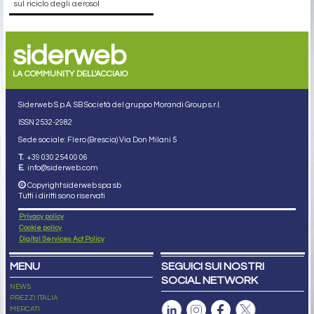
sul riciclo degli aerosol
siderweb
LA COMMUNITY DELL'ACCIAIO
Siderweb S.p.A. SB Società del gruppo Morandi Group s.r.l.
ISSN 2532
-2982
Sede sociale: Flero (Brescia) Via Don Milani 5
T.
+39 030 254 00 06
E.
info@siderweb.com
Copyright siderweb spa sb
Tutti i diritti sono riservati
Privacy policy
Cookie policy
Digital Services Act Policy
MENU
SEGUICI SUI NOSTRI
SOCIAL NETWORK
NEWS
PREZZI ITALIA
MERCATI