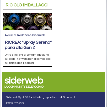
RICICLO IMBALLAGGI
A cura di Redazione Siderweb
RICREA: “Spray Sereno”
parla alla Gen Z
Oltre 6 milioni di contatti raggiunti
sui social network per la campagna
sul riciclo degli aerosol
siderweb
LA COMMUNITY DELL'ACCIAIO
Siderweb S.p.A. SB Società del gruppo Morandi Group s.r.l.
ISSN 2532
-2982