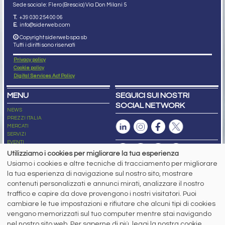
Sede sociale: Flero (Brescia) Via Don Milani 5
T.
+39 030 254 00 06
E.
info@siderweb.com
Copyright siderweb spa sb
Tutti i diritti sono riservati
Privacy policy
Cookie policy
Digital Services Act Policy
MENU
SEGUICI SUI NOSTRI
SOCIAL NETWORK
NEWS
PREZZI ITALIA
MERCATI
SERVIZI
EVENTI
ABBONAMENTI
Utilizziamo i cookies per migliorare la tua esperienza
MADE IN STEEL
Usiamo i cookies e altre tecniche di tracciamento per migliorare
NEWSLETTER
la tua esperienza di navigazione sul nostro sito, mostrare
Capitale Sociale: 190.000€ interamente versato
contenuti personalizzati e annunci mirati, analizzare il nostro
Registro delle Imprese di Brescia
traffico e capire da dove provengono i nostri visitatori. Puoi
Codice Fiscale e Partita I.V.A.:
IT03562320170
R.E.A. n. 419331
cambiare le tue impostazioni e rifiutare che alcuni tipi di cookies
vengano memorizzati sul tuo computer mentre stai navigando
www.siderweb.com: Autorizzazione del Tribunale di Brescia n. 11/2004 del 17
nel nostro sito web. Per saperne di più, leggi la nostra cookie
marzo 2004, Iscrizione al R.O.C. n. 26116.