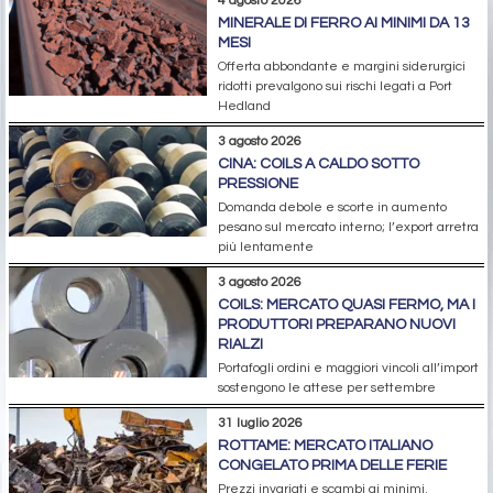
4 agosto 2026
MINERALE DI FERRO AI MINIMI DA 13
MESI
Offerta abbondante e margini siderurgici
ridotti prevalgono sui rischi legati a Port
Hedland
3 agosto 2026
CINA: COILS A CALDO SOTTO
PRESSIONE
Domanda debole e scorte in aumento
pesano sul mercato interno; l’export arretra
più lentamente
3 agosto 2026
COILS: MERCATO QUASI FERMO, MA I
PRODUTTORI PREPARANO NUOVI
RIALZI
Portafogli ordini e maggiori vincoli all’import
sostengono le attese per settembre
31 luglio 2026
ROTTAME: MERCATO ITALIANO
CONGELATO PRIMA DELLE FERIE
Prezzi invariati e scambi ai minimi.