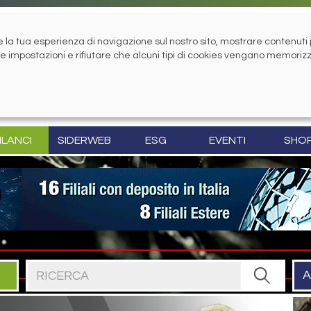
la tua esperienza di navigazione sul nostro sito, mostrare contenuti pe
tue impostazioni e rifiutare che alcuni tipi di cookies vengano memoriz
ILANCI
SIDERWEB
ESG
EVENTI
SHO
Cerca nel sito
A