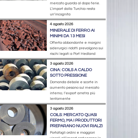
mercato guarda al dopo ferie.
L’import dalla Turchia resta
un’incognita
4 agosto 2026
MINERALE DI FERRO AI
MINIMI DA 13 MESI
Offerta abbondante e margini
siderurgici ridotti prevalgono sui
rischi legati a Port Hedland
3 agosto 2026
CINA: COILS A CALDO
SOTTO PRESSIONE
Domanda debole e scorte in
aumento pesano sul mercato
interno; l’export arretra più
lentamente
3 agosto 2026
COILS: MERCATO QUASI
FERMO, MA I PRODUTTORI
PREPARANO NUOVI RIALZI
Portafogli ordini e maggiori