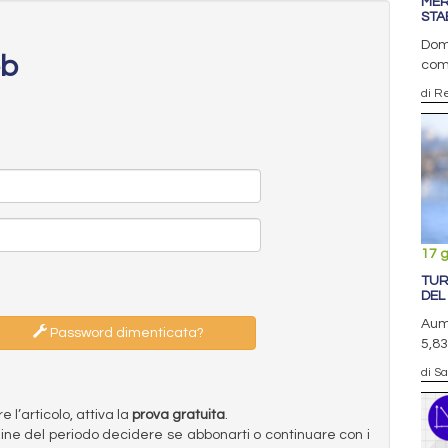
MER
STA
Doma
eb
com
di R
17 
TUR
DEL
Aume
Password dimenticata?
5,83
di S
l’articolo, attiva la
prova gratuita
.
ermine del periodo decidere se abbonarti o continuare con i