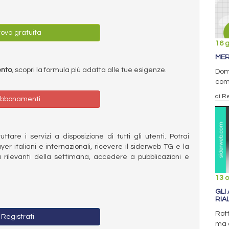
ova gratuita
16 
MER
ento
, scopri la formula più adatta alle tue esigenze.
Doma
com
di R
bbonamenti
ttare i servizi a disposizione di tutti gli utenti. Potrai
ayer italiani e internazionali, ricevere il siderweb TG e la
 rilevanti della settimana, accedere a pubblicazioni e
13 o
GLI
RIA
Rot
Registrati
ma a