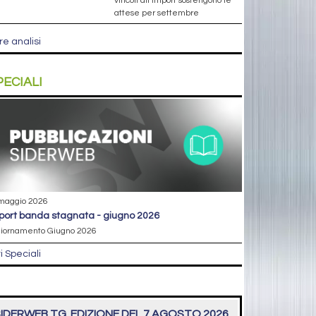
vincoli all’import sostengono le
attese per settembre
re analisi
PECIALI
maggio 2026
eport banda stagnata - giugno 2026
iornamento Giugno 2026
ri Speciali
IDERWEB TG. EDIZIONE DEL 7 AGOSTO 2026