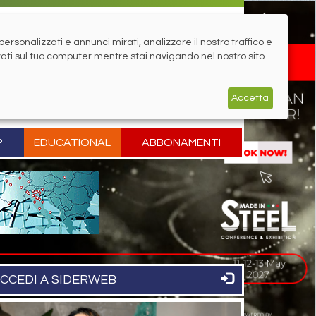
rsonalizzati e annunci mirati, analizzare il nostro traffico e
zati sul tuo computer mentre stai navigando nel nostro sito
Accetta
P
EDUCATIONAL
ABBONAMENTI
CCEDI A SIDERWEB