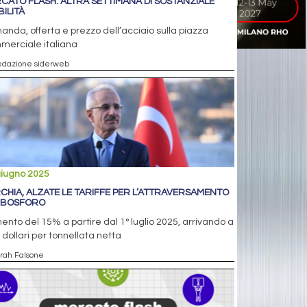
CATO FLASH: ALTRA SETTIMANA DI SOSTANZIALE
BILITÀ
nda, offerta e prezzo dell’acciaio sulla piazza
merciale italiana
edazione siderweb
giugno 2025
CHIA, ALZATE LE TARIFFE PER L’ATTRAVERSAMENTO
 BOSFORO
nto del 15% a partire dal 1° luglio 2025, arrivando a
 dollari per tonnellata netta
arah Falsone