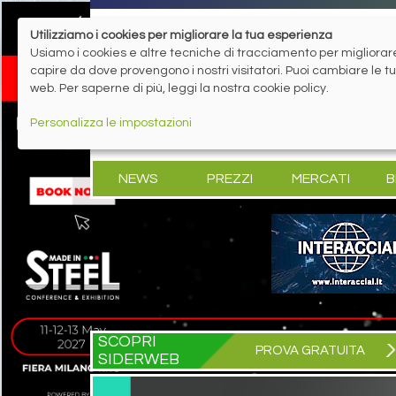
Utilizziamo i cookies per migliorare la tua esperienza
Usiamo i cookies e altre tecniche di tracciamento per migliorare 
capire da dove provengono i nostri visitatori. Puoi cambiare le 
web. Per saperne di più, leggi la nostra cookie policy.
Personalizza le impostazioni
NEWS
PREZZI
MERCATI
B
SCOPRI
PROVA GRATUITA
SIDERWEB