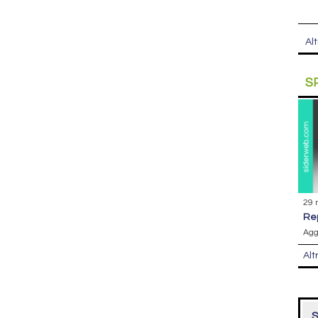
Alt
S
29 
r
Agg
Alt
S