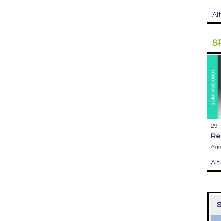
Alt
S
29 
r
Agg
Alt
S