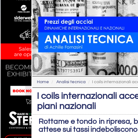
Home
Analisi tecnica
I coils internazionali ac
I coils internazionali acc
piani nazionali
Rottame e tondo in ripresa, b
attese sui tassi indeboliscono 