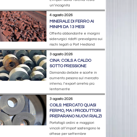
un’incognita
4 agosto 2026
MINERALE DI FERRO AI
MINIMI DA 13 MESI
Offerta abbondante e margini
siderurgici ridotti prevalgono sui
rischi legati a Port Hedland
3 agosto 2026
CINA: COILS A CALDO
SOTTO PRESSIONE
Domanda debole e scorte in
aumento pesano sul mercato
interno; l’export arretra più
lentamente
3 agosto 2026
COILS: MERCATO QUASI
FERMO, MA I PRODUTTORI
PREPARANO NUOVI RIALZI
Portafogli ordini e maggiori
vincoli all’import sostengono le
attese per settembre