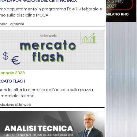
NA LA FORMAZIONE DEL CENTRO INOX
rimo appuntamento in programma l’8 e il 9 febbraio è
orso sulla disciplina MOCA
avide Lorenzini
gennaio 2023
CATO FLASH
nda, offerta e prezzo dell’acciaio sulla piazza
merciale italiana
edazione siderweb