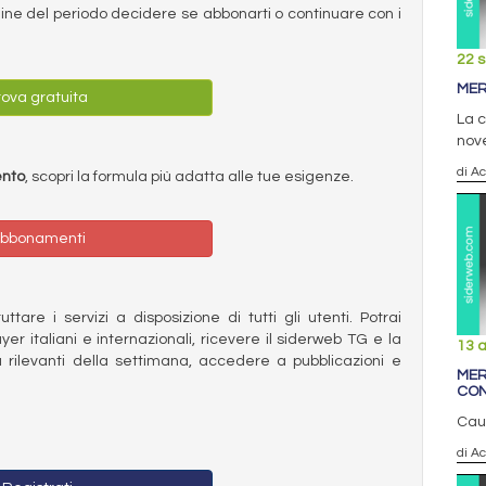
ermine del periodo decidere se abbonarti o continuare con i
22 
MER
ova gratuita
La c
nov
di Ac
ento
, scopri la formula più adatta alle tue esigenze.
bbonamenti
ttare i servizi a disposizione di tutti gli utenti. Potrai
ayer italiani e internazionali, ricevere il siderweb TG e la
13 a
 rilevanti della settimana, accedere a pubblicazioni e
MER
CON
Caut
di Ac