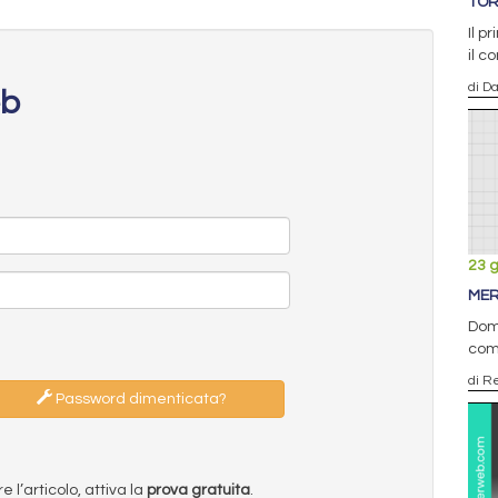
TOR
Il p
il c
di D
eb
23 
MER
Doma
com
di R
Password dimenticata?
l’articolo, attiva la
prova gratuita
.