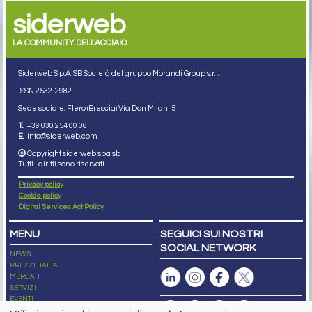
siderweb
LA COMMUNITY DELL'ACCIAIO
Siderweb S.p.A. SB Società del gruppo Morandi Group s.r.l.
ISSN 2532
-2982
Sede sociale: Flero (Brescia) Via Don Milani 5
T.
+39 030 254 00 06
E.
info@siderweb.com
Copyright siderweb spa sb
Tutti i diritti sono riservati
Privacy policy
Cookie policy
Digital Services Act Policy
MENU
SEGUICI SUI NOSTRI
SOCIAL NETWORK
NEWS
PREZZI ITALIA
MERCATI
SERVIZI
EVENTI
ABBONAMENTI