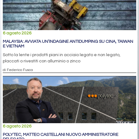
6 agosto 2026
MALAYSIA: AVVIATA UN’INDAGINE ANTIDUMPING SU CINA, TAIWAN
E VIETNAM
Sotto la lente i prodotti piani in acciaio legato e non legato,
placcati o rivestiti con alluminio o zinco
di Federico Fusca
6 agosto 2026
POLYTEC, MATTEO CASTELLANI NUOVO AMMINISTRATORE