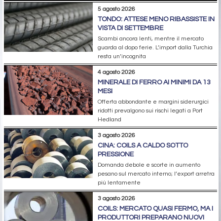
5 agosto 2026
TONDO: ATTESE MENO RIBASSISTE IN
VISTA DI SETTEMBRE
Scambi ancora lenti, mentre il mercato
guarda al dopo ferie. L’import dalla Turchia
resta un’incognita
4 agosto 2026
MINERALE DI FERRO AI MINIMI DA 13
MESI
Offerta abbondante e margini siderurgici
ridotti prevalgono sui rischi legati a Port
Hedland
3 agosto 2026
CINA: COILS A CALDO SOTTO
PRESSIONE
Domanda debole e scorte in aumento
pesano sul mercato interno; l’export arretra
più lentamente
3 agosto 2026
COILS: MERCATO QUASI FERMO, MA I
PRODUTTORI PREPARANO NUOVI