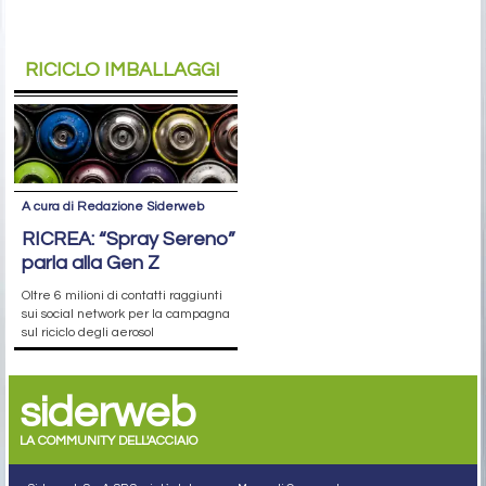
RICICLO IMBALLAGGI
A cura di Redazione Siderweb
RICREA: “Spray Sereno”
parla alla Gen Z
Oltre 6 milioni di contatti raggiunti
sui social network per la campagna
sul riciclo degli aerosol
siderweb
LA COMMUNITY DELL'ACCIAIO