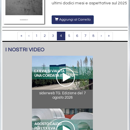
ultimi dodici mesi e aspettative sul 2025
Aggiungi al Carrello
«
‹
1
2
3
4
5
6
7
8
›
»
I NOSTRI VIDEO
siderweb TG. Edizione del 7
agosto 2026