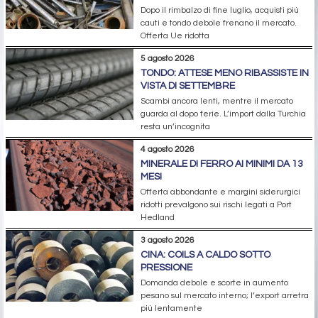
Dopo il rimbalzo di fine luglio, acquisti più
cauti e tondo debole frenano il mercato.
Offerta Ue ridotta
5 agosto 2026
TONDO: ATTESE MENO RIBASSISTE IN
VISTA DI SETTEMBRE
Scambi ancora lenti, mentre il mercato
guarda al dopo ferie. L’import dalla Turchia
resta un’incognita
4 agosto 2026
MINERALE DI FERRO AI MINIMI DA 13
MESI
Offerta abbondante e margini siderurgici
ridotti prevalgono sui rischi legati a Port
Hedland
3 agosto 2026
CINA: COILS A CALDO SOTTO
PRESSIONE
Domanda debole e scorte in aumento
pesano sul mercato interno; l’export arretra
più lentamente