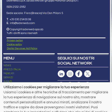
Siderweb S.p.A. SB Società del gruppo Morandi Group s.r.l.
ISSN 2532
-2982
Sede sociale: Flero (Brescia) Via Don Milani 5
T.
+39 030 254 00 06
E.
info@siderweb.com
Copyright siderweb spa sb
Tutti i diritti sono riservati
Privacy policy
Cookie policy
Digital Services Act Policy
MENU
SEGUICI SUI NOSTRI
SOCIAL NETWORK
NEWS
PREZZI ITALIA
MERCATI
SERVIZI
EVENTI
ABBONAMENTI
Utilizziamo i cookies per migliorare la tua esperienza
MADE IN STEEL
Usiamo i cookies e altre tecniche di tracciamento per migliorare
NEWSLETTER
la tua esperienza di navigazione sul nostro sito, mostrare
Capitale Sociale: 190.000€ interamente versato
contenuti personalizzati e annunci mirati, analizzare il nostro
Registro delle Imprese di Brescia
traffico e capire da dove provengono i nostri visitatori. Puoi
Codice Fiscale e Partita I.V.A.:
IT03562320170
R.E.A. n. 419331