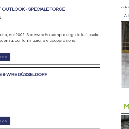
di R
 OUTLOOK - SPECIALE FORGE
Al
5
cita, nel 2001, Siderweb ha sempre seguito la filosofia
oscenza, contaminazione e cooperazione.
rello
E & WIRE DÜSSELDORF
M
rello