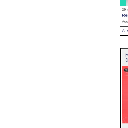
29 
r
Agg
Alt
M
(