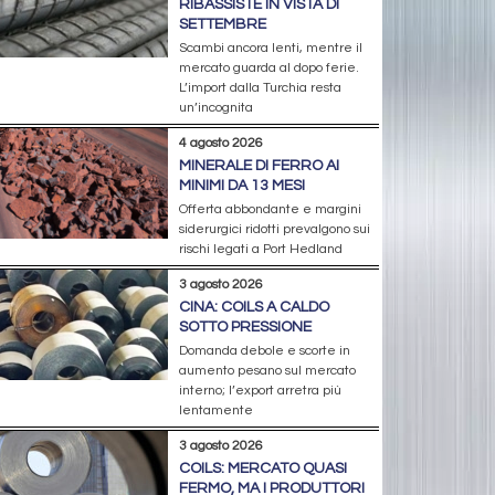
RIBASSISTE IN VISTA DI
SETTEMBRE
Scambi ancora lenti, mentre il
mercato guarda al dopo ferie.
L’import dalla Turchia resta
un’incognita
4 agosto 2026
MINERALE DI FERRO AI
MINIMI DA 13 MESI
Offerta abbondante e margini
siderurgici ridotti prevalgono sui
rischi legati a Port Hedland
3 agosto 2026
CINA: COILS A CALDO
SOTTO PRESSIONE
Domanda debole e scorte in
aumento pesano sul mercato
interno; l’export arretra più
lentamente
3 agosto 2026
COILS: MERCATO QUASI
FERMO, MA I PRODUTTORI