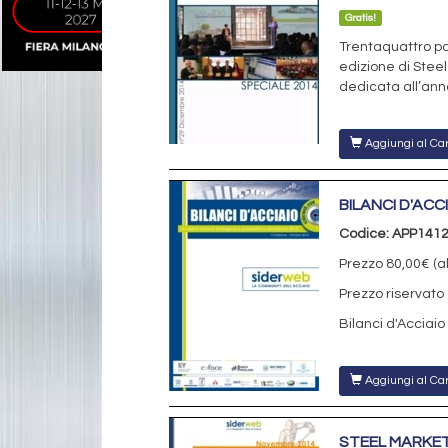
Gratis!
Trentaquattro pag
edizione di Steel
dedicata all’anno
Aggiungi al Car
BILANCI D'ACC
Codice: APP141
Prezzo 80,00€ (al
Prezzo riservato 
Bilanci d'Acciaio
Aggiungi al Car
STEEL MARKE