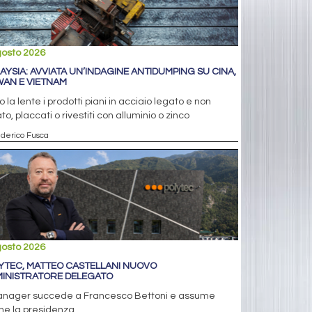
gosto 2026
AYSIA: AVVIATA UN’INDAGINE ANTIDUMPING SU CINA,
WAN E VIETNAM
o la lente i prodotti piani in acciaio legato e non
to, placcati o rivestiti con alluminio o zinco
ederico Fusca
gosto 2026
YTEC, MATTEO CASTELLANI NUOVO
INISTRATORE DELEGATO
manager succede a Francesco Bettoni e assume
he la presidenza