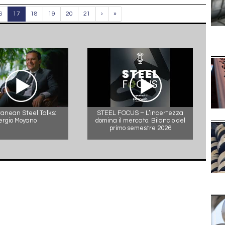
6
17
18
19
20
21
›
»
anean Steel Talks:
STEEL FOCUS – L’incertezza
ergio Moyano
domina il mercato. Bilancio del
primo semestre 2026