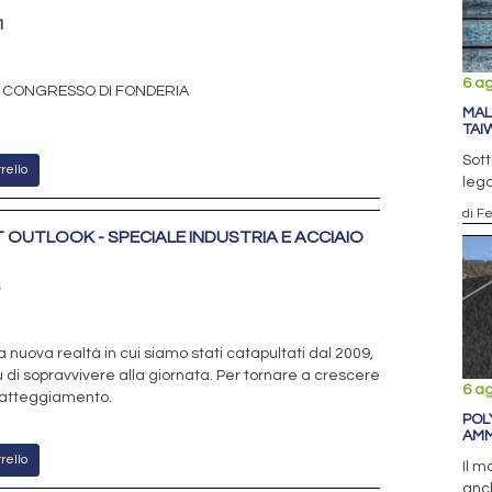
1
6 a
 CONGRESSO DI FONDERIA
MAL
TAI
Sott
rello
lega
di F
 OUTLOOK - SPECIALE INDUSTRIA E ACCIAIO
la nuova realtà in cui siamo stati catapultati dal 2009,
 di sopravvivere alla giornata. Per tornare a crescere
6 a
atteggiamento.
POL
AMM
rello
Il 
anc