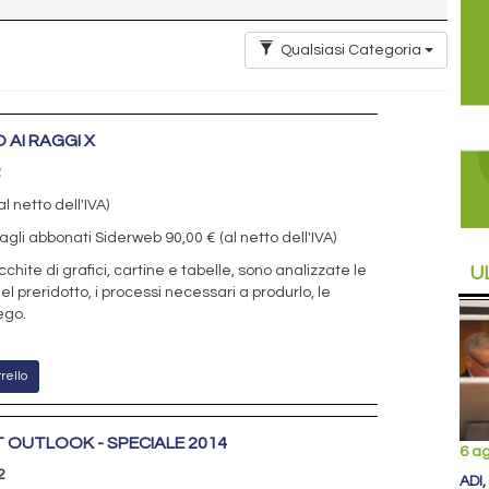
Qualsiasi Categoria
 AI RAGGI X
2
l netto dell'IVA)
agli abbonati Siderweb 90,00 € (al netto dell'IVA)
U
cchite di grafici, cartine e tabelle, sono analizzate le
el preridotto, i processi necessari a produrlo, le
ego.
rello
 OUTLOOK - SPECIALE 2014
6 a
2
ADI