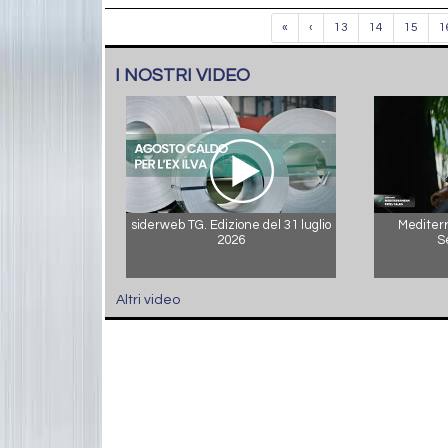
«
‹
13
14
15
1
I NOSTRI VIDEO
siderweb TG. Edizione del 31 luglio
Mediterr
2026
S
Altri video