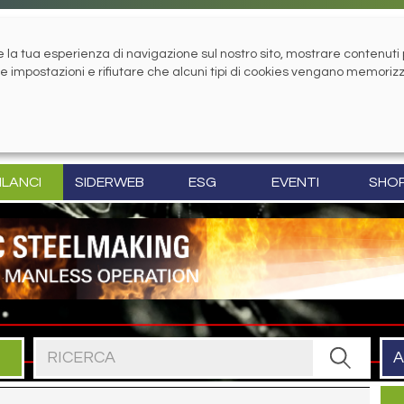
la tua esperienza di navigazione sul nostro sito, mostrare contenuti pe
tue impostazioni e rifiutare che alcuni tipi di cookies vengano memoriz
ILANCI
SIDERWEB
ESG
EVENTI
SHO
Cerca nel sito
A