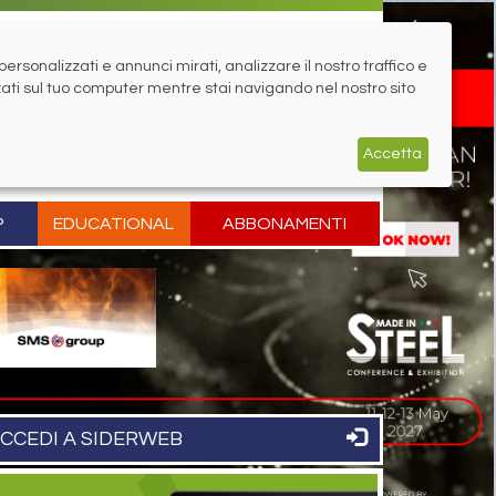
rsonalizzati e annunci mirati, analizzare il nostro traffico e
zati sul tuo computer mentre stai navigando nel nostro sito
Accetta
P
EDUCATIONAL
ABBONAMENTI
CCEDI A SIDERWEB