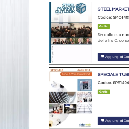
STEEL MARKET
Codice: SMO140
Gratis!
Sin dalla sua nas
delle tre C: con
Aggiungi al Car
SPECIALE TUB
Codice: SPE1404
Gratis!
Aggiungi al Car