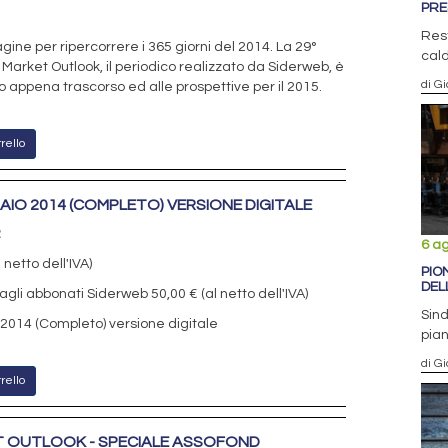
PRE
Rest
ine per ripercorrere i 365 giorni del 2014. La 29°
cald
 Market Outlook, il periodico realizzato da Siderweb, è
di G
 appena trascorso ed alle prospettive per il 2015.
rello
IAIO 2014 (COMPLETO) VERSIONE DIGITALE
2
6 a
 netto dell'IVA)
PIO
DEL
agli abbonati Siderweb 50,00 € (al netto dell'IVA)
Sind
 2014 (Completo) versione digitale
pian
di Gi
rello
T OUTLOOK - SPECIALE ASSOFOND