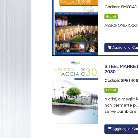
Codice: SMO141
Gratis!
ASSOFOND XXXII
Aggiungi al Car
STEEL MARKET
2030
Codice: SPE1406
Gratis!
a crisi, o meglio 
non permette più
serve cambiare 
Aggiungi al Car