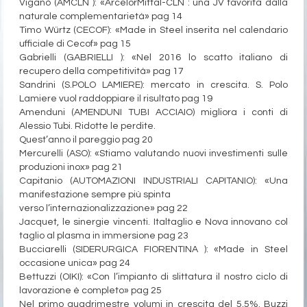
Viganò (AMCLN ): «ArcelorMittal-CLN : una JV favorita dalla
naturale complementarietà» pag 14
Timo Würtz (CECOF): «Made in Steel inserita nel calendario
ufficiale di Cecof» pag 15
Gabrielli (GABRIELLI ): «Nel 2016 lo scatto italiano di
recupero della competitività» pag 17
Sandrini (S.POLO LAMIERE): mercato in crescita. S. Polo
Lamiere vuol raddoppiare il risultato pag 19
Amenduni (AMENDUNI TUBI ACCIAIO) migliora i conti di
Alessio Tubi. Ridotte le perdite.
Quest’anno il pareggio pag 20
Mercurelli (ASO): «Stiamo valutando nuovi investimenti sulle
produzioni inox» pag 21
Capitanio (AUTOMAZIONI INDUSTRIALI CAPITANIO): «Una
manifestazione sempre più spinta
verso l’internazionalizzazione» pag 22
Jacquet, le sinergie vincenti. Italtaglio e Nova innovano col
taglio al plasma in immersione pag 23
Bucciarelli (SIDERURGICA FIORENTINA ): «Made in Steel
occasione unica» pag 24
Bettuzzi (OIKI): «Con l’impianto di slittatura il nostro ciclo di
lavorazione è completo» pag 25
Nel primo quadrimestre volumi in crescita del 5,5%. Buzzi