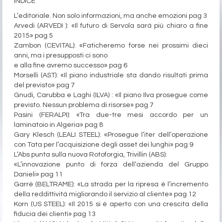
INDICE
L’editoriale. Non solo informazioni, ma anche emozioni pag 3
Arvedi (ARVEDI ): «Il futuro di Servola sarà più chiaro a fine
2015» pag 5
Zambon (CEVITAL): «Faticheremo forse nei prossimi dieci
anni, ma i presupposti ci sono
e alla fine avremo successo» pag 6
Morselli (AST): «Il piano industriale sta dando risultati prima
del previsto» pag 7
Gnudi, Carubba e Laghi (ILVA) : «Il piano Ilva prosegue come
previsto. Nessun problema di risorse» pag 7
Pasini (FERALPI): «Tra due-tre mesi accordo per un
laminatoio in Algeria» pag 8
Gary Klesch (LEALI STEEL): «Prosegue l’iter dell’operazione
con Tata per l’acquisizione degli asset dei lunghi» pag 9
L’Abs punta sulla nuova Rotoforgia, Trivillin (ABS):
«L’innovazione punto di forza dell’azienda del Gruppo
Danieli» pag 11
Garrè (BELTRAME): «La strada per la ripresa è l’incremento
della reddittività migliorando il servizio al cliente» pag 12
Korn (US STEEL): «Il 2015 si è aperto con una crescita della
fiducia dei clienti» pag 13