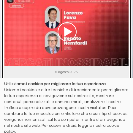
5 agosto 2026
Quali prospettive per piani e lunghi nel secondo semestre?
Utilizziamo i cookies per migliorare la tua esperienza
Le interviste di Stefano Gennari (siderweb) a Lorenzo Fava
Usiamo i cookies e altre tecniche di tracciamento per migliorare
(LSI Inox) ...
la tua esperienza di navigazione sul nostro sito, mostrare
contenuti personalizzati e annunci mirati, analizzare il nostro
traffico e capire da dove provengono i nostri visitatori. Puoi
cambiare le tue impostazioni e rifiutare che alcuni tipi di cookies
RICICLO IMBALLAGGI
vengano memorizzati sul tuo computer mentre stai navigando
nel nostro sito web. Per saperne di più, leggi la nostra cookie
policy.