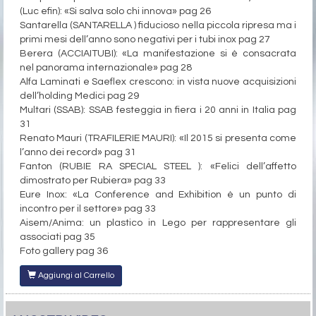
(Luc efin): «Si salva solo chi innova» pag 26
Santarella (SANTARELLA ) fiducioso nella piccola ripresa ma i
primi mesi dell’anno sono negativi per i tubi inox pag 27
Berera (ACCIAITUBI): «La manifestazione si è consacrata
nel panorama internazionale» pag 28
Alfa Laminati e Saeflex crescono: in vista nuove acquisizioni
dell’holding Medici pag 29
Multari (SSAB): SSAB festeggia in fiera i 20 anni in Italia pag
31
Renato Mauri (TRAFILERIE MAURI): «Il 2015 si presenta come
l’anno dei record» pag 31
Fanton (RUBIE RA SPECIAL STEEL ): «Felici dell’affetto
dimostrato per Rubiera» pag 33
Eure Inox: «La Conference and Exhibition è un punto di
incontro per il settore» pag 33
Aisem/Anima: un plastico in Lego per rappresentare gli
associati pag 35
Foto gallery pag 36
Aggiungi al Carrello