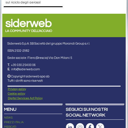
sul riciclo degli aerosol
siderweb
LA COMMUNITY DELL'ACCIAIO
Siderweb S.p.A. SB Società del gruppo Morandi Group s.r.l.
ISSN 2532
-2982
Sede sociale: Flero (Brescia) Via Don Milani 5
T.
+39 030 254 00 06
E.
info@siderweb.com
Copyright siderweb spa sb
Tutti i diritti sono riservati
Privacy policy
Cookie policy
Digital Services Act Policy
MENU
SEGUICI SUI NOSTRI
SOCIAL NETWORK
NEWS
PREZZI ITALIA
MERCATI