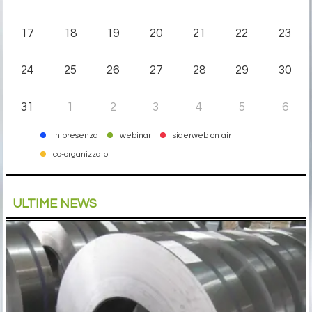
17
18
19
20
21
22
23
24
25
26
27
28
29
30
31
1
2
3
4
5
6
in presenza
webinar
siderweb on air
co-organizzato
ULTIME NEWS