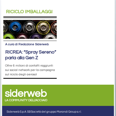
RICICLO IMBALLAGGI
A cura di Redazione Siderweb
RICREA: “Spray Sereno”
parla alla Gen Z
Oltre 6 milioni di contatti raggiunti
sui social network per la campagna
sul riciclo degli aerosol
siderweb
LA COMMUNITY DELL'ACCIAIO
Siderweb S.p.A. SB Società del gruppo Morandi Group s.r.l.