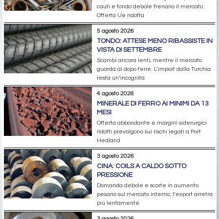
cauti e tondo debole frenano il mercato.
Offerta Ue ridotta
5 agosto 2026
TONDO: ATTESE MENO RIBASSISTE IN
VISTA DI SETTEMBRE
Scambi ancora lenti, mentre il mercato
guarda al dopo ferie. L’import dalla Turchia
resta un’incognita
4 agosto 2026
MINERALE DI FERRO AI MINIMI DA 13
MESI
Offerta abbondante e margini siderurgici
ridotti prevalgono sui rischi legati a Port
Hedland
3 agosto 2026
CINA: COILS A CALDO SOTTO
PRESSIONE
Domanda debole e scorte in aumento
pesano sul mercato interno; l’export arretra
più lentamente
3 agosto 2026