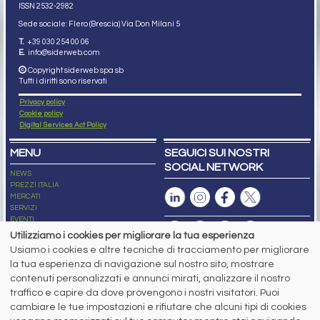
ISSN 2532
-2982
Sede sociale: Flero (Brescia) Via Don Milani 5
T.
+39 030 254 00 06
E.
info@siderweb.com
Copyright siderweb spa sb
Tutti i diritti sono riservati
Privacy policy
Cookie policy
Digital Services Act Policy
MENU
SEGUICI SUI NOSTRI
SOCIAL NETWORK
NEWS
PREZZI ITALIA
MERCATI
SERVIZI
EVENTI
ABBONAMENTI
Utilizziamo i cookies per migliorare la tua esperienza
MADE IN STEEL
Usiamo i cookies e altre tecniche di tracciamento per migliorare
NEWSLETTER
la tua esperienza di navigazione sul nostro sito, mostrare
Capitale Sociale: 190.000€ interamente versato
contenuti personalizzati e annunci mirati, analizzare il nostro
Registro delle Imprese di Brescia
traffico e capire da dove provengono i nostri visitatori. Puoi
Codice Fiscale e Partita I.V.A.:
IT03562320170
R.E.A. n. 419331
cambiare le tue impostazioni e rifiutare che alcuni tipi di cookies