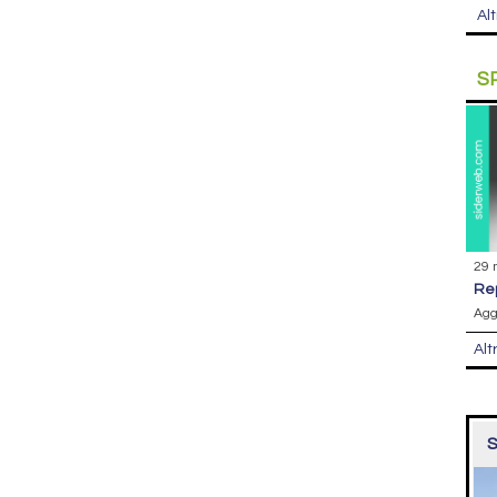
Alt
S
29 
r
Agg
Alt
S