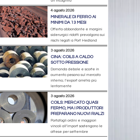
un’incognita
4 agosto 2026
MINERALE DI FERRO AI
MINIMI DA 13 MESI
Offerta abbondante e margini
siderurgici ridotti prevalgono sui
rischi legati a Port Hedland
3 agosto 2026
CINA: COILS A CALDO
SOTTO PRESSIONE
Domanda debole e scorte in
aumento pesano sul mercato
interno; l’export arretra più
lentamente
3 agosto 2026
COILS: MERCATO QUASI
FERMO, MA I PRODUTTORI
PREPARANO NUOVI RIALZI
Portafogli ordini e maggiori
vincoli all’import sostengono le
attese per settembre