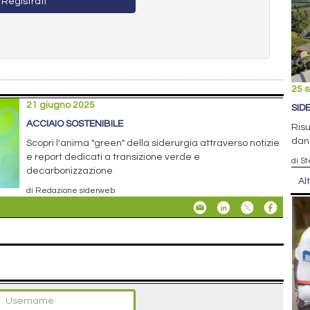
Registrati
25 
21 giugno 2025
SID
ACCIAIO SOSTENIBILE
Risu
dan
Scopri l'anima "green" della siderurgia attraverso notizie
e report dedicati a transizione verde e
di S
decarbonizzazione
Al
di Redazione siderweb