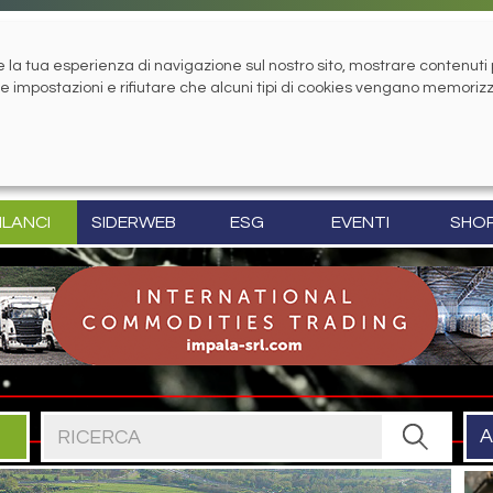
la tua esperienza di navigazione sul nostro sito, mostrare contenuti pe
tue impostazioni e rifiutare che alcuni tipi di cookies vengano memoriz
ILANCI
SIDERWEB
ESG
EVENTI
SHO
Cerca nel sito
A