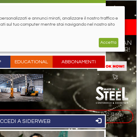
rsonalizzati e annunci mirati, analizzare il nostro traffico e
zati sul tuo computer mentre stai navigando nel nostro sito
Accetta
P
EDUCATIONAL
ABBONAMENTI
CCEDI A SIDERWEB