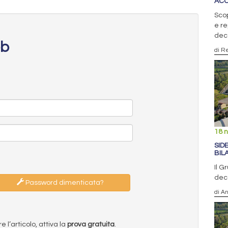
ACC
Scop
e re
dec
eb
di R
18 
SID
BIL
Il G
deca
Password dimenticata?
di A
l’articolo, attiva la
prova gratuita
.