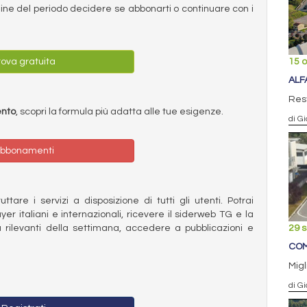
ermine del periodo decidere se abbonarti o continuare con i
15 o
ova gratuita
ALF
Rest
ento
, scopri la formula più adatta alle tue esigenze.
di Gi
bbonamenti
ttare i servizi a disposizione di tutti gli utenti. Potrai
ayer italiani e internazionali, ricevere il siderweb TG e la
 rilevanti della settimana, accedere a pubblicazioni e
29 
COM
Migl
di Gi