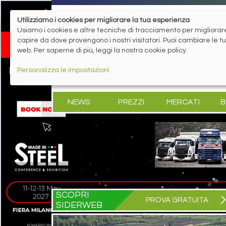
Utilizziamo i cookies per migliorare la tua esperienza
Usiamo i cookies e altre tecniche di tracciamento per migliorare 
capire da dove provengono i nostri visitatori. Puoi cambiare le 
web. Per saperne di più, leggi la nostra cookie policy.
Personalizza le impostazioni
NEWS
PREZZI
MERCATI
B
SCOPRI
PROVA GRATUITA
SIDERWEB