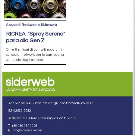
A cura di Redazione Siderweb
RICREA: “Spray Sereno”
parla alla Gen Z
Oltre 6 milioni di contatti raggiunti
sui social network per la campagna
sul riciclo degli aerosol
siderweb
LA COMMUNITY DELL'ACCIAIO
Siderweb S.p.A. SB Società del gruppo Morandi Group s.r.l.
ISSN 2532
-2982
Sede sociale: Flero (Brescia) Via Don Milani 5
T.
+39 030 254 00 06
E.
info@siderweb.com