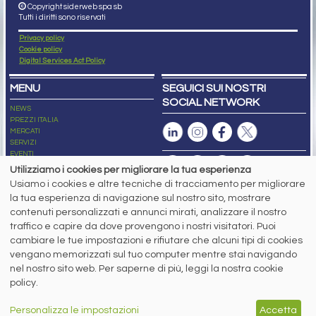
Copyright siderweb spa sb
Tutti i diritti sono riservati
Privacy policy
Cookie policy
Digital Services Act Policy
MENU
SEGUICI SUI NOSTRI
SOCIAL NETWORK
NEWS
PREZZI ITALIA
MERCATI
SERVIZI
EVENTI
ABBONAMENTI
Utilizziamo i cookies per migliorare la tua esperienza
MADE IN STEEL
Usiamo i cookies e altre tecniche di tracciamento per migliorare
NEWSLETTER
la tua esperienza di navigazione sul nostro sito, mostrare
Capitale Sociale: 190.000€ interamente versato
contenuti personalizzati e annunci mirati, analizzare il nostro
Registro delle Imprese di Brescia
traffico e capire da dove provengono i nostri visitatori. Puoi
Codice Fiscale e Partita I.V.A.:
IT03562320170
R.E.A. n. 419331
cambiare le tue impostazioni e rifiutare che alcuni tipi di cookies
vengano memorizzati sul tuo computer mentre stai navigando
www.siderweb.com: Autorizzazione del Tribunale di Brescia n. 11/2004 del 17
nel nostro sito web. Per saperne di più, leggi la nostra cookie
marzo 2004, Iscrizione al R.O.C. n. 26116.
Direttrice Responsabile:
policy.
Elisa Bonomelli
Vicedirettore Responsabile:
Personalizza le impostazioni
Accetta
Stefano Gennari