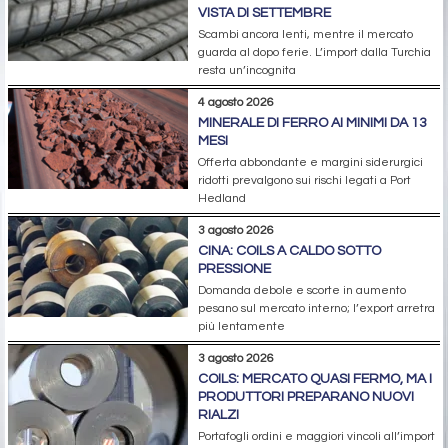
VISTA DI SETTEMBRE
Scambi ancora lenti, mentre il mercato
guarda al dopo ferie. L’import dalla Turchia
resta un’incognita
4 agosto 2026
MINERALE DI FERRO AI MINIMI DA 13
MESI
Offerta abbondante e margini siderurgici
ridotti prevalgono sui rischi legati a Port
Hedland
3 agosto 2026
CINA: COILS A CALDO SOTTO
PRESSIONE
Domanda debole e scorte in aumento
pesano sul mercato interno; l’export arretra
più lentamente
3 agosto 2026
COILS: MERCATO QUASI FERMO, MA I
PRODUTTORI PREPARANO NUOVI
RIALZI
Portafogli ordini e maggiori vincoli all’import