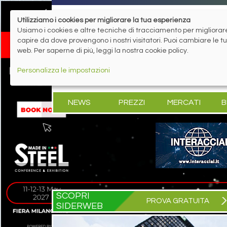
Utilizziamo i cookies per migliorare la tua esperienza
Usiamo i cookies e altre tecniche di tracciamento per migliorare 
capire da dove provengono i nostri visitatori. Puoi cambiare le 
web. Per saperne di più, leggi la nostra cookie policy.
Personalizza le impostazioni
NEWS
PREZZI
MERCATI
B
SCOPRI
PROVA GRATUITA
SIDERWEB