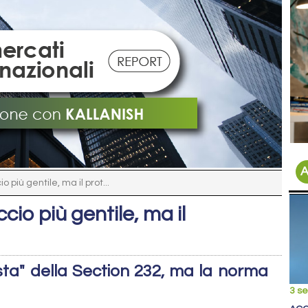
A
più gentile, ma il prot...
io più gentile, ma il
sta" della Section 232, ma la norma
3 s