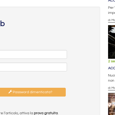
ACC
Per 
impo
di Ma
eb
2 s
ACC
Nuov
non
di Ma
Password dimenticata?
l’articolo, attiva la
prova gratuita
.