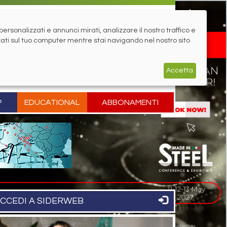
rsonalizzati e annunci mirati, analizzare il nostro traffico e
zati sul tuo computer mentre stai navigando nel nostro sito
Accetta
P
EDUCATIONAL
ABBONAMENTI
CCEDI A SIDERWEB