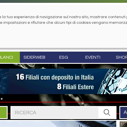
la tua esperienza di navigazione sul nostro sito, mostrare contenuti pe
tue impostazioni e rifiutare che alcuni tipi di cookies vengano memoriz
ILANCI
SIDERWEB
ESG
EVENTI
SHO
Cerca nel sito
A