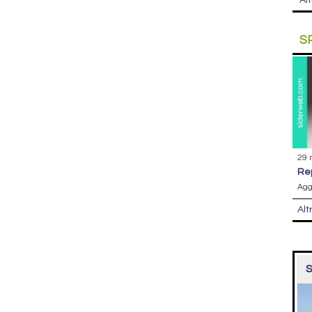
Alt
S
29 
r
Agg
Alt
S