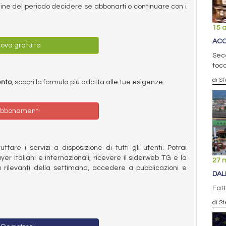
ermine del periodo decidere se abbonarti o continuare con i
15 a
ACC
ova gratuita
Sec
tocc
di St
ento
, scopri la formula più adatta alle tue esigenze.
bbonamenti
ttare i servizi a disposizione di tutti gli utenti. Potrai
ayer italiani e internazionali, ricevere il siderweb TG e la
27 
 rilevanti della settimana, accedere a pubblicazioni e
DAL
Fatt
di St