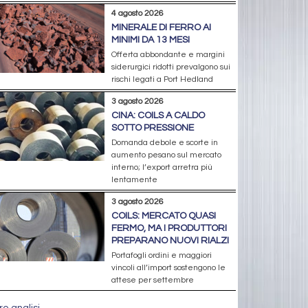
4 agosto 2026
MINERALE DI FERRO AI
MINIMI DA 13 MESI
Offerta abbondante e margini
siderurgici ridotti prevalgono sui
rischi legati a Port Hedland
3 agosto 2026
CINA: COILS A CALDO
SOTTO PRESSIONE
Domanda debole e scorte in
aumento pesano sul mercato
interno; l’export arretra più
lentamente
3 agosto 2026
COILS: MERCATO QUASI
FERMO, MA I PRODUTTORI
PREPARANO NUOVI RIALZI
Portafogli ordini e maggiori
vincoli all’import sostengono le
attese per settembre