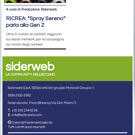
A cura di Redazione Siderweb
RICREA: “Spray Sereno”
parla alla Gen Z
Oltre 6 milioni di contatti raggiunti
sui social network per la campagna
sul riciclo degli aerosol
siderweb
LA COMMUNITY DELL'ACCIAIO
Siderweb S.p.A. SB Società del gruppo Morandi Group s.r.l.
ISSN 2532
-2982
Sede sociale: Flero (Brescia) Via Don Milani 5
T.
+39 030 254 00 06
E.
info@siderweb.com
Copyright siderweb spa sb
Tutti i diritti sono riservati