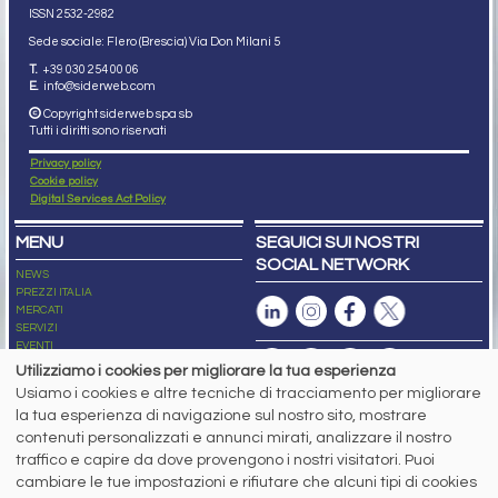
ISSN 2532
-2982
Sede sociale: Flero (Brescia) Via Don Milani 5
T.
+39 030 254 00 06
E.
info@siderweb.com
Copyright siderweb spa sb
Tutti i diritti sono riservati
Privacy policy
Cookie policy
Digital Services Act Policy
MENU
SEGUICI SUI NOSTRI
SOCIAL NETWORK
NEWS
PREZZI ITALIA
MERCATI
SERVIZI
EVENTI
ABBONAMENTI
Utilizziamo i cookies per migliorare la tua esperienza
MADE IN STEEL
Usiamo i cookies e altre tecniche di tracciamento per migliorare
NEWSLETTER
la tua esperienza di navigazione sul nostro sito, mostrare
Capitale Sociale: 190.000€ interamente versato
contenuti personalizzati e annunci mirati, analizzare il nostro
Registro delle Imprese di Brescia
traffico e capire da dove provengono i nostri visitatori. Puoi
Codice Fiscale e Partita I.V.A.:
IT03562320170
R.E.A. n. 419331
cambiare le tue impostazioni e rifiutare che alcuni tipi di cookies