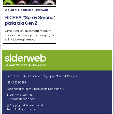
A cura di Redazione Siderweb
RICREA: “Spray Sereno”
parla alla Gen Z
Oltre 6 milioni di contatti raggiunti
sui social network per la campagna
sul riciclo degli aerosol
siderweb
LA COMMUNITY DELL'ACCIAIO
Siderweb S.p.A. SB Società del gruppo Morandi Group s.r.l.
ISSN 2532
-2982
Sede sociale: Flero (Brescia) Via Don Milani 5
T.
+39 030 254 00 06
E.
info@siderweb.com
Copyright siderweb spa sb
Tutti i diritti sono riservati