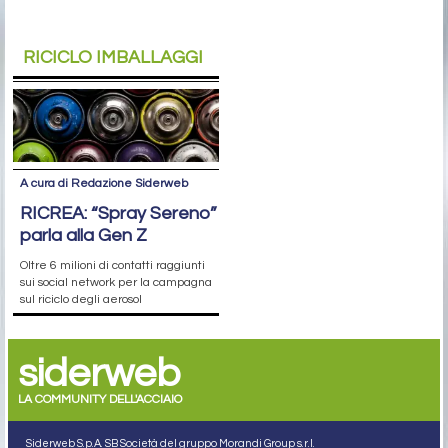
RICICLO IMBALLAGGI
A cura di Redazione Siderweb
RICREA: “Spray Sereno”
parla alla Gen Z
Oltre 6 milioni di contatti raggiunti
sui social network per la campagna
sul riciclo degli aerosol
siderweb
LA COMMUNITY DELL'ACCIAIO
Siderweb S.p.A. SB Società del gruppo Morandi Group s.r.l.