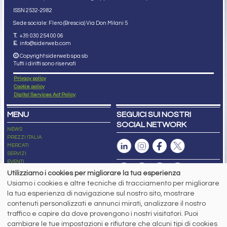
ISSN 2532
-2982
Sede sociale: Flero (Brescia) Via Don Milani 5
T.
+39 030 254 00 06
E.
info@siderweb.com
Copyright siderweb spa sb
Tutti i diritti sono riservati
Privacy policy
Cookie policy
Digital Services Act Policy
MENU
SEGUICI SUI NOSTRI
SOCIAL NETWORK
NEWS
PREZZI ITALIA
MERCATI
SERVIZI
EVENTI
ABBONAMENTI
Utilizziamo i cookies per migliorare la tua esperienza
MADE IN STEEL
Usiamo i cookies e altre tecniche di tracciamento per migliorare
NEWSLETTER
la tua esperienza di navigazione sul nostro sito, mostrare
Capitale Sociale: 190.000€ interamente versato
contenuti personalizzati e annunci mirati, analizzare il nostro
Registro delle Imprese di Brescia
traffico e capire da dove provengono i nostri visitatori. Puoi
Codice Fiscale e Partita I.V.A.:
IT03562320170
R.E.A. n. 419331
cambiare le tue impostazioni e rifiutare che alcuni tipi di cookies