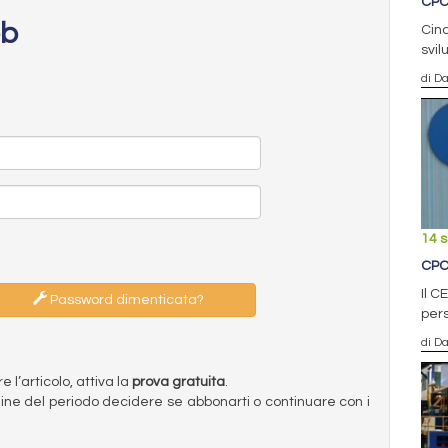
CPC
eb
Cinq
svi
di D
14 
CPC
Il C
Password dimenticata?
pers
di D
l’articolo, attiva la
prova gratuita
.
ermine del periodo decidere se abbonarti o continuare con i