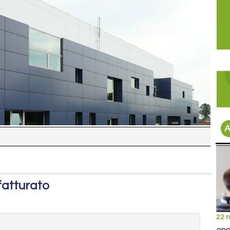
A
fatturato
22 