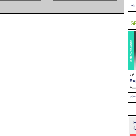
Alt
S
29 
r
Agg
Alt
M
(