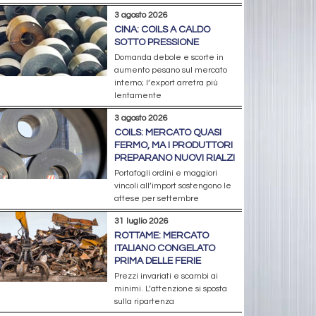
3 agosto 2026
CINA: COILS A CALDO
SOTTO PRESSIONE
Domanda debole e scorte in
aumento pesano sul mercato
interno; l’export arretra più
lentamente
3 agosto 2026
COILS: MERCATO QUASI
FERMO, MA I PRODUTTORI
PREPARANO NUOVI RIALZI
Portafogli ordini e maggiori
vincoli all’import sostengono le
attese per settembre
31 luglio 2026
ROTTAME: MERCATO
ITALIANO CONGELATO
PRIMA DELLE FERIE
Prezzi invariati e scambi ai
minimi. L’attenzione si sposta
sulla ripartenza