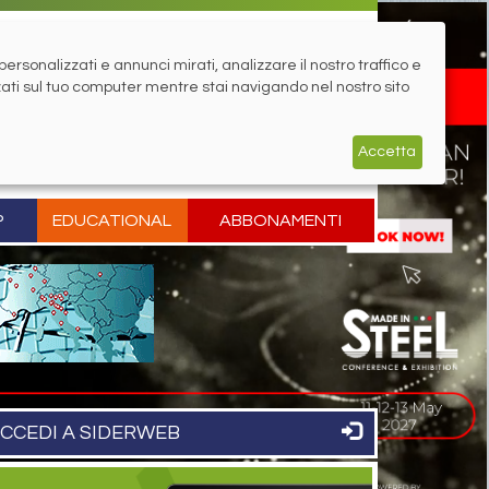
rsonalizzati e annunci mirati, analizzare il nostro traffico e
zati sul tuo computer mentre stai navigando nel nostro sito
Accetta
P
EDUCATIONAL
ABBONAMENTI
CCEDI A SIDERWEB