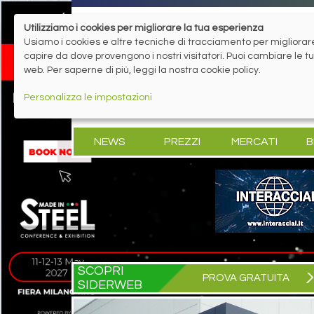
Utilizziamo i cookies per migliorare la tua esperienza
Usiamo i cookies e altre tecniche di tracciamento per migliorare 
capire da dove provengono i nostri visitatori. Puoi cambiare le 
web. Per saperne di più, leggi la nostra cookie policy.
Personalizza le impostazioni
NEWS
PREZZI
MERCATI
B
SCOPRI
PROVA GRATUITA
SIDERWEB