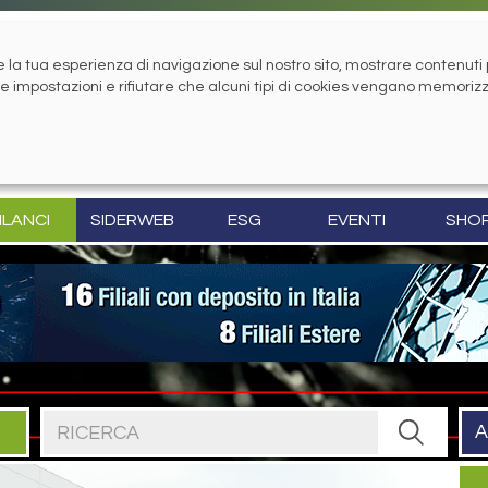
la tua esperienza di navigazione sul nostro sito, mostrare contenuti pe
tue impostazioni e rifiutare che alcuni tipi di cookies vengano memoriz
ILANCI
SIDERWEB
ESG
EVENTI
SHO
Cerca nel sito
A