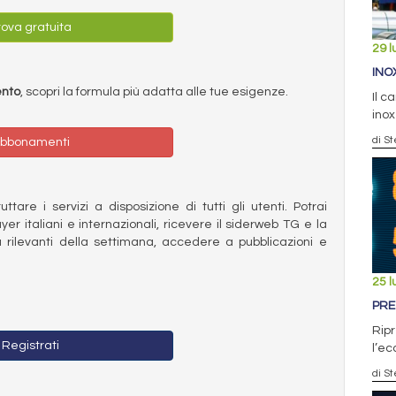
ova gratuita
29 l
INO
ento
, scopri la formula più adatta alle tue esigenze.
Il c
inox
di St
bbonamenti
ttare i servizi a disposizione di tutti gli utenti. Potrai
ayer italiani e internazionali, ricevere il siderweb TG e la
 rilevanti della settimana, accedere a pubblicazioni e
25 l
PRE
Ripr
Registrati
l’ec
di St