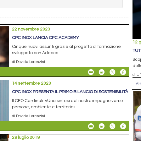
22 novembre 2023
CPC INOX LANCIA CPC ACADEMY
12 
Cinque nuovi assunti grazie al progetto di formazione
TUT
sviluppato con Adecco
Scop
di Davide Lorenzini
dell
di Uf
14 settembre 2023
Al
CPC INOX PRESENTA IL PRIMO BILANCIO DI SOSTENIBILITÀ
Il CEO Cardinali: «Una sintesi del nostro impegno verso
persone, ambiente e territorio»
di Davide Lorenzini
29 luglio 2019