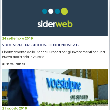
24 settembre 2019
VOESTALPINE: PRESTITO DA 300 MILIONI DALLA BEI
Finanziamento della Banca Europea per gli Investimenti per una
nuova acciaieria in Austria
di Marco Torricelli
21 agosto 2019