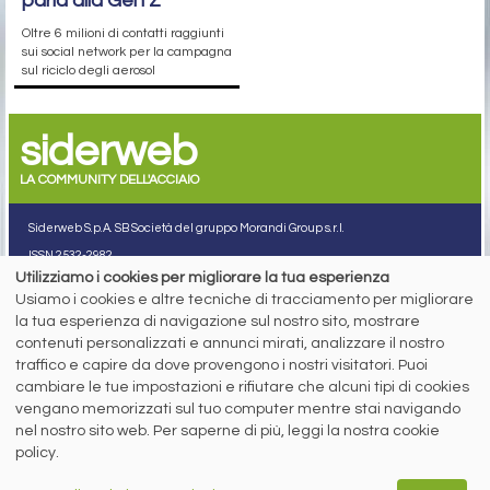
parla alla Gen Z
Oltre 6 milioni di contatti raggiunti
sui social network per la campagna
sul riciclo degli aerosol
siderweb
LA COMMUNITY DELL'ACCIAIO
Siderweb S.p.A. SB Società del gruppo Morandi Group s.r.l.
ISSN 2532
-2982
Utilizziamo i cookies per migliorare la tua esperienza
Sede sociale: Flero (Brescia) Via Don Milani 5
Usiamo i cookies e altre tecniche di tracciamento per migliorare
T.
+39 030 254 00 06
la tua esperienza di navigazione sul nostro sito, mostrare
E.
info@siderweb.com
contenuti personalizzati e annunci mirati, analizzare il nostro
Copyright siderweb spa sb
traffico e capire da dove provengono i nostri visitatori. Puoi
Tutti i diritti sono riservati
cambiare le tue impostazioni e rifiutare che alcuni tipi di cookies
Privacy policy
vengano memorizzati sul tuo computer mentre stai navigando
Cookie policy
nel nostro sito web. Per saperne di più, leggi la nostra cookie
Digital Services Act Policy
policy.
MENU
SEGUICI SUI NOSTRI