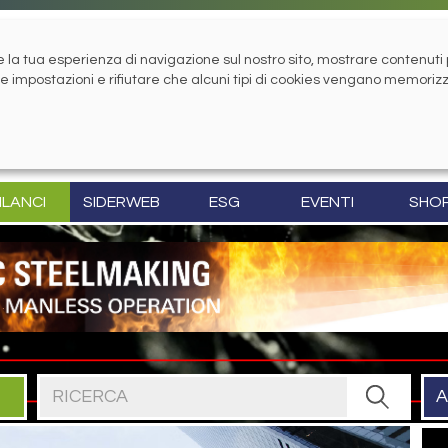
la tua esperienza di navigazione sul nostro sito, mostrare contenuti pe
tue impostazioni e rifiutare che alcuni tipi di cookies vengano memoriz
ILANCI
SIDERWEB
ESG
EVENTI
SHO
Cerca nel sito
A