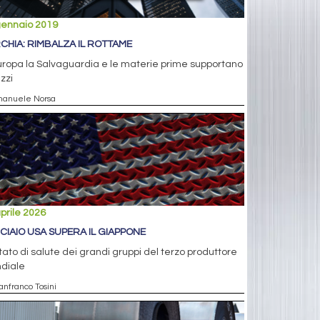
gennaio 2019
CHIA: RIMBALZA IL ROTTAME
uropa la Salvaguardia e le materie prime supportano
ezzi
manuele Norsa
prile 2026
CCIAIO USA SUPERA IL GIAPPONE
tato di salute dei grandi gruppi del terzo produttore
diale
anfranco Tosini