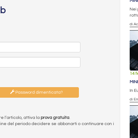
MIN
eb
Nei 
rott
di Ac
14 f
MIN
In E
Password dimenticata?
di E
l’articolo, attiva la
prova gratuita
.
ermine del periodo decidere se abbonarti o continuare con i