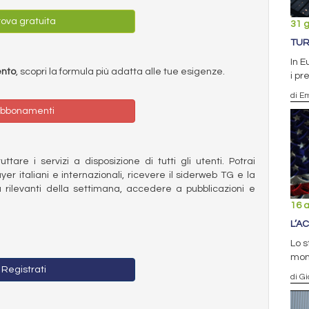
ova gratuita
31 
TUR
In E
ento
, scopri la formula più adatta alle tue esigenze.
i pr
di E
bbonamenti
ttare i servizi a disposizione di tutti gli utenti. Potrai
ayer italiani e internazionali, ricevere il siderweb TG e la
 rilevanti della settimana, accedere a pubblicazioni e
16 a
L’A
Lo s
mon
Registrati
di Gi