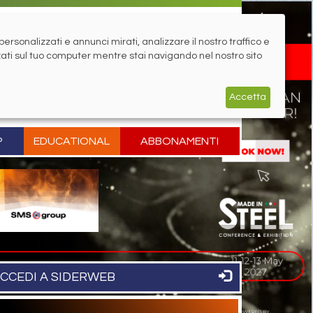
rsonalizzati e annunci mirati, analizzare il nostro traffico e
zati sul tuo computer mentre stai navigando nel nostro sito
Accetta
P
EDUCATIONAL
ABBONAMENTI
CCEDI A SIDERWEB