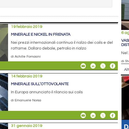
19 febbraio 2019
6 a
MINERALE E NICKEL IN FRENATA
VAS
Nei prezzi internazionali continua il rialzo dei coils e del
DIS
rottame. Dollaro debole, petrolio in rialzo
Nel 
di Achille Fornasini
di St
Al
14 febbraio 2019
MINERALE SULL’OTTOVOLANTE
In Europa annunciato il rilancio sui coils
di Emanuele Norsa
31 gennaio 2019