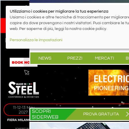
Utilizziamo i cookies per migliorare la tua esperienza
Usiamo i cookies e altre tecniche di tracciamento per migliorare 
capire da dove provengono i nostri visitatori. Puoi cambiare le 
web. Per saperne di più, leggi la nostra cookie policy.
Personalizza le impostazioni
NEWS
PREZZI
MERCATI
B
SCOPRI
PROVA GRATUITA
SIDERWEB