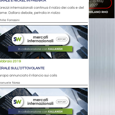
ERALE E NICKEL IN FRENATA
prezzi internazionali continua il rialzo dei coils e del
ame. Dollaro debole, petrolio in rialzo
hille Fornasini
ebbraio 2019
ERALE SULL’OTTOVOLANTE
uropa annunciato il rilancio sui coils
manuele Norsa