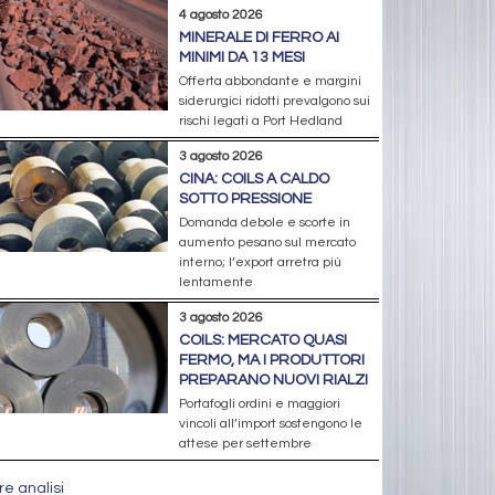
4 agosto 2026
MINERALE DI FERRO AI
MINIMI DA 13 MESI
Offerta abbondante e margini
siderurgici ridotti prevalgono sui
rischi legati a Port Hedland
3 agosto 2026
CINA: COILS A CALDO
SOTTO PRESSIONE
Domanda debole e scorte in
aumento pesano sul mercato
interno; l’export arretra più
lentamente
3 agosto 2026
COILS: MERCATO QUASI
FERMO, MA I PRODUTTORI
PREPARANO NUOVI RIALZI
Portafogli ordini e maggiori
vincoli all’import sostengono le
attese per settembre
re analisi