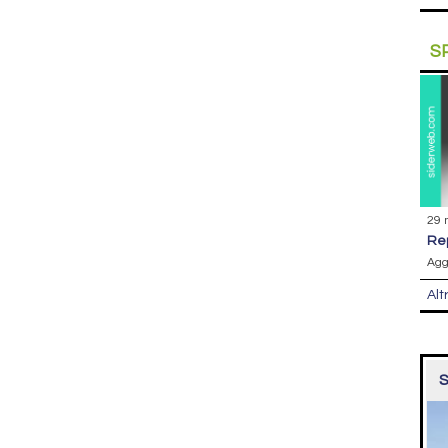
S
29 
r
Agg
Alt
S