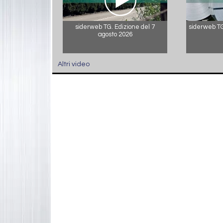
siderweb TG. Edizione del 7
siderweb TG.
agosto 2026
Altri video