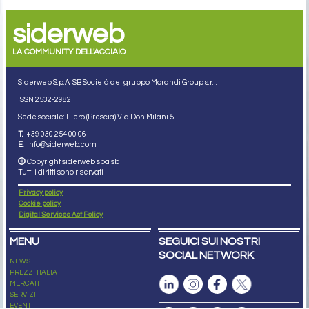
siderweb
LA COMMUNITY DELL'ACCIAIO
Siderweb S.p.A. SB Società del gruppo Morandi Group s.r.l.
ISSN 2532
-2982
Sede sociale: Flero (Brescia) Via Don Milani 5
T.
+39 030 254 00 06
E.
info@siderweb.com
Copyright siderweb spa sb
Tutti i diritti sono riservati
Privacy policy
Cookie policy
Digital Services Act Policy
MENU
SEGUICI SUI NOSTRI
SOCIAL NETWORK
NEWS
PREZZI ITALIA
MERCATI
SERVIZI
EVENTI