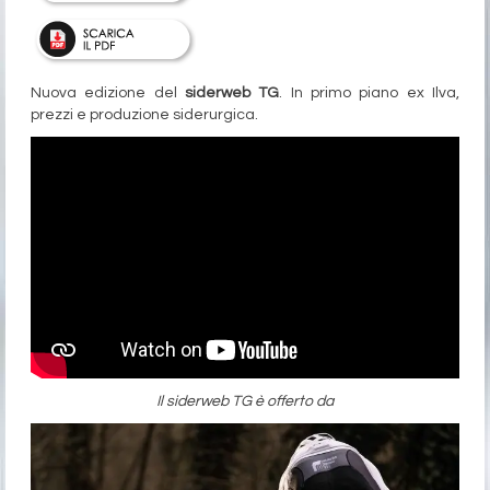
Nuova edizione del
siderweb TG
. In primo piano ex Ilva,
prezzi e produzione siderurgica.
Il siderweb TG è offerto da