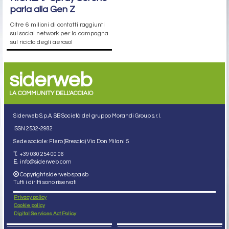
parla alla Gen Z
Oltre 6 milioni di contatti raggiunti
sui social network per la campagna
sul riciclo degli aerosol
siderweb
LA COMMUNITY DELL'ACCIAIO
Siderweb S.p.A. SB Società del gruppo Morandi Group s.r.l.
ISSN 2532
-2982
Sede sociale: Flero (Brescia) Via Don Milani 5
T.
+39 030 254 00 06
E.
info@siderweb.com
Copyright siderweb spa sb
Tutti i diritti sono riservati
Privacy policy
Cookie policy
Digital Services Act Policy