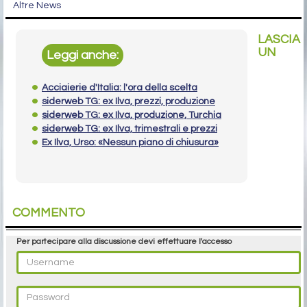
Altre News
LASCIA
UN
Leggi anche:
Acciaierie d'Italia: l'ora della scelta
siderweb TG: ex Ilva, prezzi, produzione
siderweb TG: ex Ilva, produzione, Turchia
siderweb TG: ex Ilva, trimestrali e prezzi
Ex Ilva, Urso: «Nessun piano di chiusura»
COMMENTO
Per partecipare alla discussione devi effettuare l'accesso