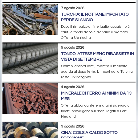
7 agosto 2026
TURCHIA: IL ROTTAME IMPORTATO
PERDE SLANCIO
Dopo il rimbalzo di fine luglio, acquisti più
cauti e tondo debole frenano il mercato.
Offerta Ue ridotta
5 agosto 2026
TONDO: ATTESE MENO RIBASSISTE IN
VISTA DI SETTEMBRE
Scambi ancora lenti, mentre il mercato
guarda al dopo ferie. L’import dalla Turchia
resta un’incognita
4 agosto 2026
MINERALE DI FERRO AI MINIMI DA 13
MESI
Offerta abbondante e margini siderurgici
ridotti prevalgono sui rischi legati a Port
Hedland
3 agosto 2026
CINA: COILS A CALDO SOTTO