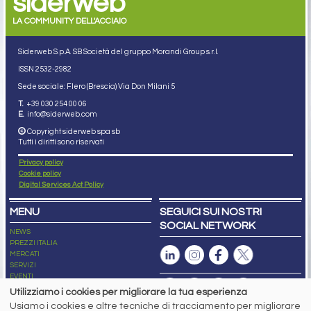
siderweb
LA COMMUNITY DELL'ACCIAIO
Siderweb S.p.A. SB Società del gruppo Morandi Group s.r.l.
ISSN 2532
-2982
Sede sociale: Flero (Brescia) Via Don Milani 5
T.
+39 030 254 00 06
E.
info@siderweb.com
Copyright siderweb spa sb
Tutti i diritti sono riservati
Privacy policy
Cookie policy
Digital Services Act Policy
MENU
SEGUICI SUI NOSTRI
SOCIAL NETWORK
NEWS
PREZZI ITALIA
MERCATI
SERVIZI
EVENTI
ABBONAMENTI
Utilizziamo i cookies per migliorare la tua esperienza
MADE IN STEEL
Usiamo i cookies e altre tecniche di tracciamento per migliorare
NEWSLETTER