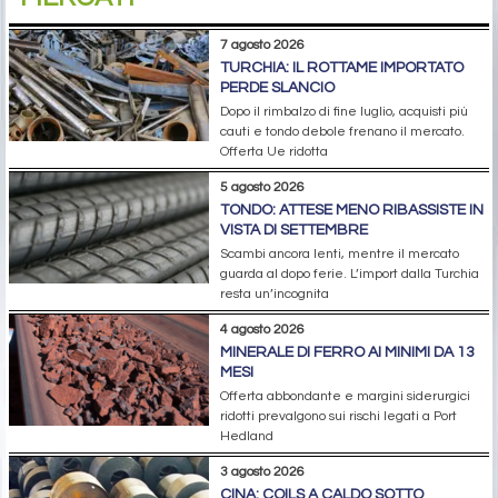
7 agosto 2026
TURCHIA: IL ROTTAME IMPORTATO
PERDE SLANCIO
Dopo il rimbalzo di fine luglio, acquisti più
cauti e tondo debole frenano il mercato.
Offerta Ue ridotta
5 agosto 2026
TONDO: ATTESE MENO RIBASSISTE IN
VISTA DI SETTEMBRE
Scambi ancora lenti, mentre il mercato
guarda al dopo ferie. L’import dalla Turchia
resta un’incognita
4 agosto 2026
MINERALE DI FERRO AI MINIMI DA 13
MESI
Offerta abbondante e margini siderurgici
ridotti prevalgono sui rischi legati a Port
Hedland
3 agosto 2026
CINA: COILS A CALDO SOTTO