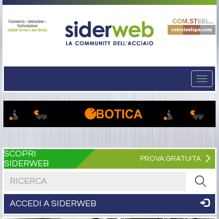
Togg
navi
SCOPRI
PROVA GRATUITA
SIDERWEB
Cerca nel sito
ACCEDI A SIDERWEB