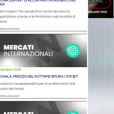
CHIA: EXPORT DI ACCIAI FINITI IN AUMENTO AD
ILE
alo l'import. Ma i produttori turchi temono la
etizione cinese e le limitazioni agli scambi di
tame
tefano Gennari
icembre 2025
CHIA, IL PREZZO DEL ROTTAME SFIORA I 370 $/T
rescono le perplessità per lo scollamento dal
cato del tondo
tefano Gennari