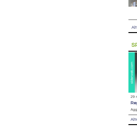
Alt
S
29 
r
Agg
Alt