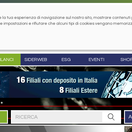
la tua esperienza di navigazione sul nostro sito, mostrare contenuti pe
tue impostazioni e rifiutare che alcuni tipi di cookies vengano memoriz
ILANCI
SIDERWEB
ESG
EVENTI
SHO
Cerca nel sito
A