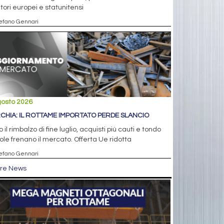
itori europei e statunitensi
tefano Gennari
gosto 2026
CHIA: IL ROTTAME IMPORTATO PERDE SLANCIO
 il rimbalzo di fine luglio, acquisti più cauti e tondo
le frenano il mercato. Offerta Ue ridotta
tefano Gennari
tre News