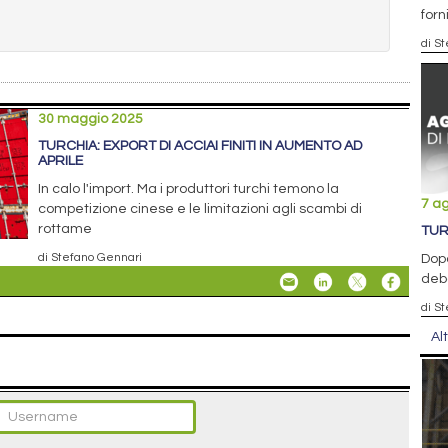
forn
di S
30 maggio 2025
TURCHIA: EXPORT DI ACCIAI FINITI IN AUMENTO AD
APRILE
In calo l'import. Ma i produttori turchi temono la
7 a
competizione cinese e le limitazioni agli scambi di
rottame
TUR
di Stefano Gennari
Dopo
debo
di S
Al