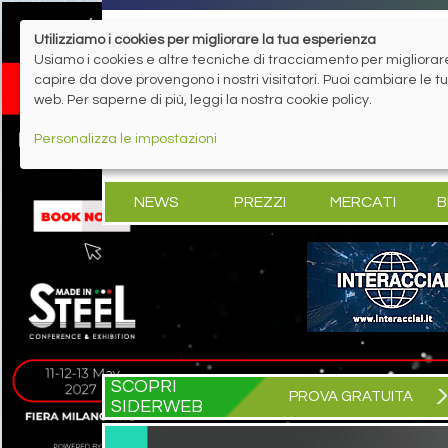
Utilizziamo i cookies per migliorare la tua esperienza
Usiamo i cookies e altre tecniche di tracciamento per migliorare 
capire da dove provengono i nostri visitatori. Puoi cambiare le 
web. Per saperne di più, leggi la nostra cookie policy.
Personalizza le impostazioni
NEWS
PREZZI
MERCATI
B
SCOPRI
PROVA GRATUITA
SIDERWEB