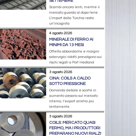
SETTEMBRE
Scambi ancora lenti, mentre il
mercato guarda al dopo ferie.
L’import dalla Turchia resta
un’incognita
4 agosto 2026
MINERALE DI FERRO AI
MINIMI DA 13 MESI
Offerta abbondante e margini
siderurgici ridotti prevalgono sui
rischi legati a Port Hedland
3 agosto 2026
CINA: COILS A CALDO
SOTTO PRESSIONE
Domanda debole e scorte in
aumento pesano sul mercato
interno; l’export arretra più
lentamente
3 agosto 2026
COILS: MERCATO QUASI
FERMO, MA I PRODUTTORI
PREPARANO NUOVI RIALZI