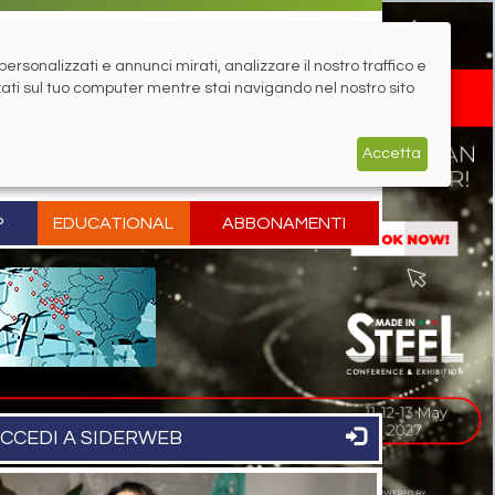
rsonalizzati e annunci mirati, analizzare il nostro traffico e
zati sul tuo computer mentre stai navigando nel nostro sito
Accetta
P
EDUCATIONAL
ABBONAMENTI
CCEDI A SIDERWEB