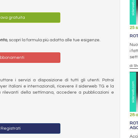
ova gratuita
25 
ROT
ento
, scopri la formula più adatta alle tue esigenze.
Nuov
i fa
set
bbonamenti
di S
ttare i servizi a disposizione di tutti gli utenti. Potrai
ayer italiani e internazionali, ricevere il siderweb TG e la
 rilevanti della settimana, accedere a pubblicazioni e
28 
ROT
AG
Registrati
Acci