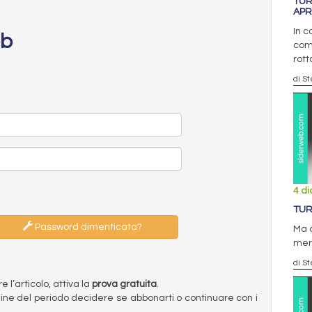
TUR
APR
In c
eb
comp
rot
di S
4 d
TUR
Password dimenticata?
Ma c
mer
di S
l’articolo, attiva la
prova gratuita
.
ermine del periodo decidere se abbonarti o continuare con i