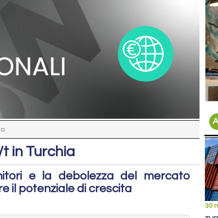
A
ia
/t in Turchia
itori e la debolezza del mercato
e il potenziale di crescita
30 