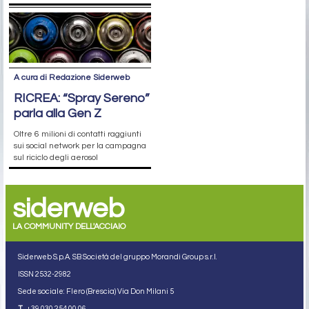
A cura di Redazione Siderweb
RICREA: “Spray Sereno”
parla alla Gen Z
Oltre 6 milioni di contatti raggiunti
sui social network per la campagna
sul riciclo degli aerosol
siderweb
LA COMMUNITY DELL'ACCIAIO
Siderweb S.p.A. SB Società del gruppo Morandi Group s.r.l.
ISSN 2532
-2982
Sede sociale: Flero (Brescia) Via Don Milani 5
T.
+39 030 254 00 06