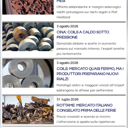
MESI
Offerta abbondante e margini siderurgici
ridotti prevalgono sui rischi legati a Port
Hedland
3 agosto 2026
CINA: COILS A CALDO SOTTO
PRESSIONE
Domanda debole e scorte in aumento
pesano sul mercato interno; l’export arretra
più lentamente
3 agosto 2026
COILS: MERCATO QUASI FERMO, MA I
PRODUTTORI PREPARANO NUOVI
RIALZI
Portafogli ordini e maggiori vincoli all’import
sostengono le attese per settembre
31 luglio 2026
ROTTAME: MERCATO ITALIANO
CONGELATO PRIMA DELLE FERIE
Prezzi invariati e scambi ai minimi.
L’attenzione si sposta sulla ripartenza