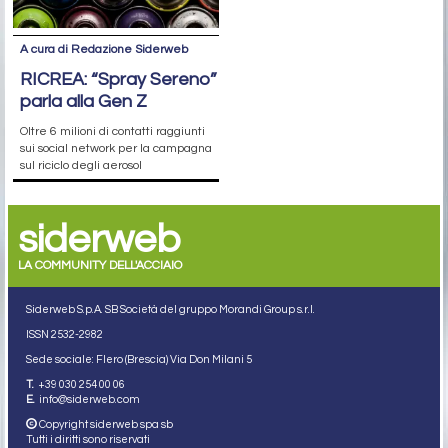
A cura di Redazione Siderweb
RICREA: “Spray Sereno”
parla alla Gen Z
Oltre 6 milioni di contatti raggiunti
sui social network per la campagna
sul riciclo degli aerosol
siderweb
LA COMMUNITY DELL'ACCIAIO
Siderweb S.p.A. SB Società del gruppo Morandi Group s.r.l.
ISSN 2532
-2982
Sede sociale: Flero (Brescia) Via Don Milani 5
T.
+39 030 254 00 06
E.
info@siderweb.com
Copyright siderweb spa sb
Tutti i diritti sono riservati