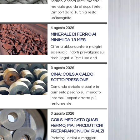
Scambi ancora lenti, mentre il
mercato guarda al dopo ferie.
L’import dalla Turchia resta
un’incognita
4 agosto 2026
MINERALE DI FERRO AI
MINIMI DA 13 MESI
Offerta abbondante e margini
siderurgici ridotti prevalgono sui
rischi legati a Port Hedland
3 agosto 2026
CINA: COILS A CALDO
SOTTO PRESSIONE
Domanda debole e scorte in
aumento pesano sul mercato
interno; l’export arretra più
lentamente
3 agosto 2026
COILS: MERCATO QUASI
FERMO, MA I PRODUTTORI
PREPARANO NUOVI RIALZI
Portafogli ordini e maggiori