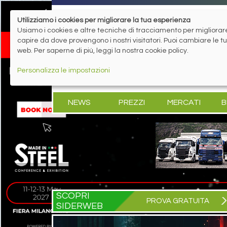
Utilizziamo i cookies per migliorare la tua esperienza
Usiamo i cookies e altre tecniche di tracciamento per migliorare 
capire da dove provengono i nostri visitatori. Puoi cambiare le 
web. Per saperne di più, leggi la nostra cookie policy.
Personalizza le impostazioni
NEWS
PREZZI
MERCATI
B
SCOPRI
PROVA GRATUITA
SIDERWEB