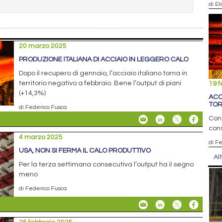
di El
20 marzo 2025
PRODUZIONE ITALIANA DI ACCIAIO IN LEGGERO CALO
Dopo il recupero di gennaio, l’acciaio italiano torna in
territorio negativo a febbraio. Bene l’output di piani
19 f
(+14,3%)
ACC
TOR
di Federico Fusca
Con 
con
4 marzo 2025
di F
USA, NON SI FERMA IL CALO PRODUTTIVO
Al
Per la terza settimana consecutiva l’output ha il segno
meno
di Federico Fusca