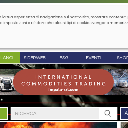
la tua esperienza di navigazione sul nostro sito, mostrare contenuti pe
tue impostazioni e rifiutare che alcuni tipi di cookies vengano memoriz
ILANCI
SIDERWEB
ESG
EVENTI
SHO
Cerca nel sito
A