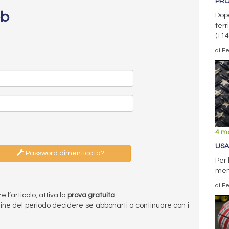
PRO
eb
Dopo
terr
(+14
di F
4 m
USA
Password dimenticata?
Per 
me
di F
l’articolo, attiva la
prova gratuita
.
ermine del periodo decidere se abbonarti o continuare con i