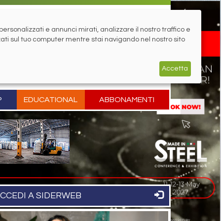
rsonalizzati e annunci mirati, analizzare il nostro traffico e
zati sul tuo computer mentre stai navigando nel nostro sito
Accetta
P
EDUCATIONAL
ABBONAMENTI
CCEDI A SIDERWEB