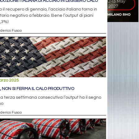
DUZIONE ITALIANA DI ACCIAIO IN LEGGERO CALO
 il recupero di gennaio, l’acciaio italiano torna in
itorio negativo a febbraio. Bene l’output di piani
,3%)
ederico Fusca
arzo 2025
, NON SI FERMA IL CALO PRODUTTIVO
la terza settimana consecutiva l’output ha il segno
no
ederico Fusca