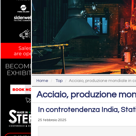
Home
Top
Acciaio, produzione mondiale in c
Acciaio, produzione mon
In controtendenza India, Stati 
25 febbraio 2025