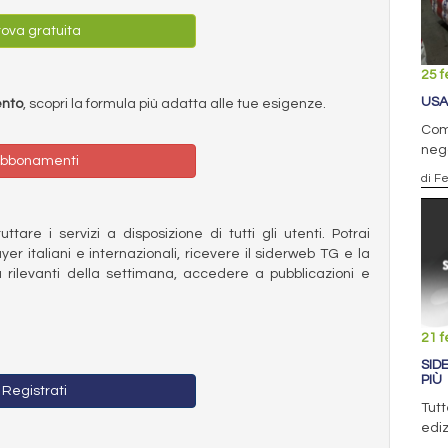
ova gratuita
25 f
USA
ento
, scopri la formula più adatta alle tue esigenze.
Come
nega
bbonamenti
di F
ttare i servizi a disposizione di tutti gli utenti. Potrai
ayer italiani e internazionali, ricevere il siderweb TG e la
 rilevanti della settimana, accedere a pubblicazioni e
21 f
SID
PIÙ
Registrati
Tutt
ediz