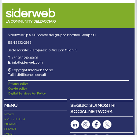
siderweb
LA COMMUNITY DELL'ACCIAIO
Siderweb S.p.A. SB Società del gruppo Morandi Group s.r.l.
ISSN 2532
-2982
Sede sociale: Flero (Brescia) Via Don Milani 5
T.
+39 030 254 00 06
E.
info@siderweb.com
Copyright siderweb spa sb
Tutti i diritti sono riservati
Privacy policy
Cookie policy
Digital Services Act Policy
MENU
SEGUICI SUI NOSTRI
SOCIAL NETWORK
NEWS
PREZZI ITALIA
MERCATI
SERVIZI
EVENTI