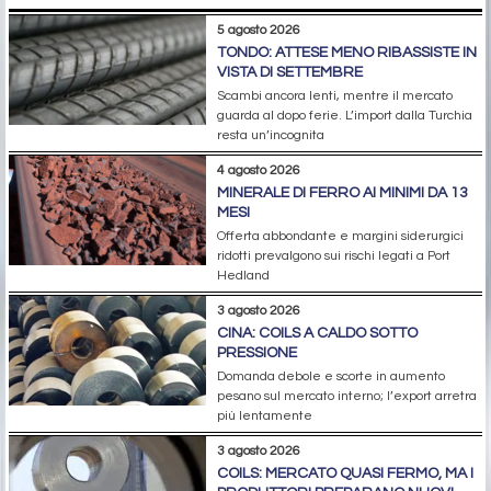
5 agosto 2026
TONDO: ATTESE MENO RIBASSISTE IN
VISTA DI SETTEMBRE
Scambi ancora lenti, mentre il mercato
guarda al dopo ferie. L’import dalla Turchia
resta un’incognita
4 agosto 2026
MINERALE DI FERRO AI MINIMI DA 13
MESI
Offerta abbondante e margini siderurgici
ridotti prevalgono sui rischi legati a Port
Hedland
3 agosto 2026
CINA: COILS A CALDO SOTTO
PRESSIONE
Domanda debole e scorte in aumento
pesano sul mercato interno; l’export arretra
più lentamente
3 agosto 2026
COILS: MERCATO QUASI FERMO, MA I