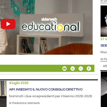
di El
27 
SID
Rivi
di R
Al
9 luglio 2026
AIM: INSEDIATO IL NUOVO CONSIGLIO DIRETTIVO
Nominati i due vicepresidenti per il biennio 2026-2028
di Redazione siderweb