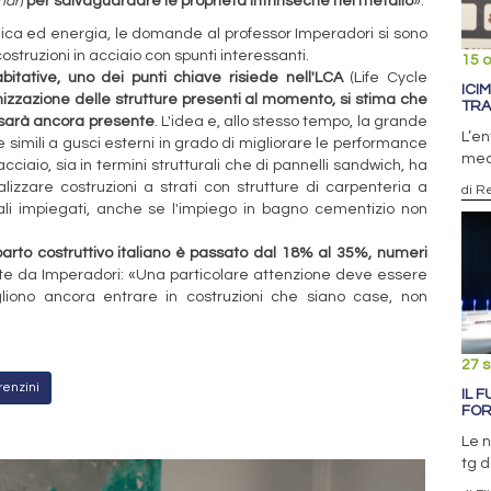
ndr
)
per salvaguardare le proprietà intrinseche nel metallo
».
ica ed energia, le domande al professor Imperadori si sono
truzioni in acciaio con spunti interessanti.
15 o
itative, uno dei punti chiave risiede nell'LCA
(Life Cycle
ICI
timizzazione delle strutture presenti al momento, si stima che
TRA
e sarà ancora presente
. L'idea e, allo stesso tempo, la grande
L’en
 simili a gusci esterni in grado di migliorare le performance
mecc
cciaio, sia in termini strutturali che di pannelli sandwich, ha
lizzare costruzioni a strati con strutture di carpenteria a
di R
iali impiegati, anche se l'impiego in bagno cementizio non
mparto costruttivo italiano è passato dal 18% al 35%, numeri
te da Imperadori: «Una particolare attenzione deve essere
liono ancora entrare in costruzioni che siano case, non
27 
orenzini
IL 
FO
Le n
tg d