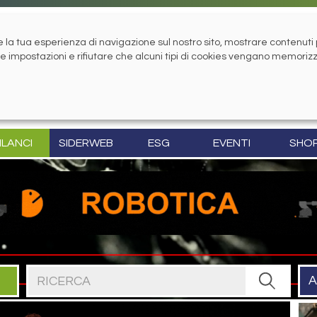
la tua esperienza di navigazione sul nostro sito, mostrare contenuti pe
tue impostazioni e rifiutare che alcuni tipi di cookies vengano memoriz
ILANCI
SIDERWEB
ESG
EVENTI
SHO
Cerca nel sito
A