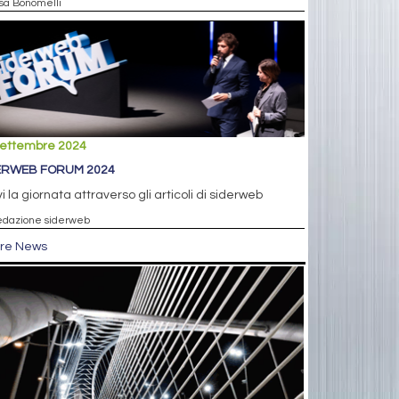
isa Bonomelli
settembre 2024
ERWEB FORUM 2024
vi la giornata attraverso gli articoli di siderweb
edazione siderweb
tre News