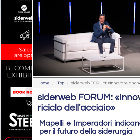
Home
Top
siderweb FORUM: «Innovare anche l
siderweb FORUM: «Innova
riciclo dell'acciaio»
Mapelli e Imperadori indican
per il futuro della siderurgia