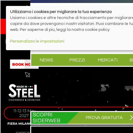
Utilizziamo i cookies per migliorare la tua esperienza
Usiamo i cookies e altre tecniche di tracciamento per migliorare 
capire da dove provengono i nostri visitatori. Puoi cambiare le 
web. Per saperne di più, leggi la nostra cookie policy.
Personalizza le impostazioni
NEWS
PREZZI
MERCATI
B
SCOPRI
PROVA GRATUITA
SIDERWEB