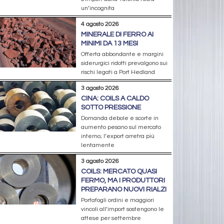
un’incognita
4 agosto 2026
MINERALE DI FERRO AI
MINIMI DA 13 MESI
Offerta abbondante e margini
siderurgici ridotti prevalgono sui
rischi legati a Port Hedland
3 agosto 2026
CINA: COILS A CALDO
SOTTO PRESSIONE
Domanda debole e scorte in
aumento pesano sul mercato
interno; l’export arretra più
lentamente
3 agosto 2026
COILS: MERCATO QUASI
FERMO, MA I PRODUTTORI
PREPARANO NUOVI RIALZI
Portafogli ordini e maggiori
vincoli all’import sostengono le
attese per settembre