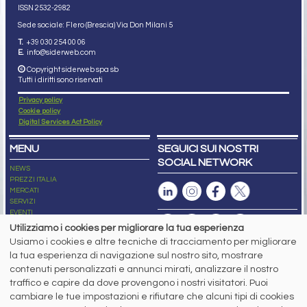
ISSN 2532
-2982
Sede sociale: Flero (Brescia) Via Don Milani 5
T.
+39 030 254 00 06
E.
info@siderweb.com
Copyright siderweb spa sb
Tutti i diritti sono riservati
Privacy policy
Cookie policy
Digital Services Act Policy
MENU
SEGUICI SUI NOSTRI
SOCIAL NETWORK
NEWS
PREZZI ITALIA
MERCATI
SERVIZI
EVENTI
ABBONAMENTI
Utilizziamo i cookies per migliorare la tua esperienza
MADE IN STEEL
Usiamo i cookies e altre tecniche di tracciamento per migliorare
NEWSLETTER
la tua esperienza di navigazione sul nostro sito, mostrare
Capitale Sociale: 190.000€ interamente versato
contenuti personalizzati e annunci mirati, analizzare il nostro
Registro delle Imprese di Brescia
traffico e capire da dove provengono i nostri visitatori. Puoi
Codice Fiscale e Partita I.V.A.:
IT03562320170
R.E.A. n. 419331
cambiare le tue impostazioni e rifiutare che alcuni tipi di cookies