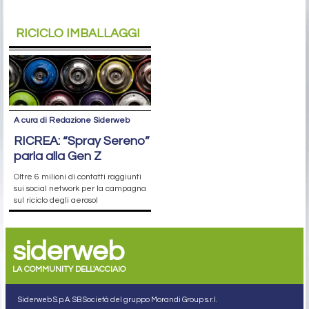
RICICLO IMBALLAGGI
A cura di Redazione Siderweb
RICREA: “Spray Sereno”
parla alla Gen Z
Oltre 6 milioni di contatti raggiunti
sui social network per la campagna
sul riciclo degli aerosol
siderweb
LA COMMUNITY DELL'ACCIAIO
Siderweb S.p.A. SB Società del gruppo Morandi Group s.r.l.